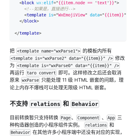
<
block
wx:
elif
=
"
{{item.node == 
'
text
'
}}
"
>
<!--如果是，直接进行-->
<
template
is
=
"
WxEmojiView
"
data
=
"
{{item}}
"
/>
</
block
>
</
template
>
把
的模板内所有
<template name="wxParse1">
修改
<template is="wxParse2" data="{{item}}" />
为
<template is="wxParse0" data="{{item}}" />
再运行
即可。这样修改之后还会取消
taro convert
原来
只能处理 11 级 HTML 嵌套的问题，理
wxParse
论上内存不爆栈可以处理无限级 HTML 嵌套。
不支持
和
relations
Behavior
目前转换暂只支持转换
、
、
三
Page
Component
App
种构造器创造的小程序组件实例。
和
relations
在其他许多小程序端中还没有对应的实现，
Behavior