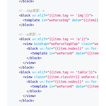
</
block
>
<!--img类型-->
<
block
wx:
elif
=
"
{{item.tag == 
'
img
'
}}
"
>
<
template
is
=
"
wxParseImg
"
data
=
"
{{item}}
"
/>
</
block
>
<!--a类型-->
<
block
wx:
elif
=
"
{{item.tag == 
'
a
'
}}
"
>
<
view
bindtap
=
"
wxParseTagATap
"
class
=
"
wxPars
<
block
wx:
for
=
"
{{item.nodes}}
"
wx:
for-item
<
template
is
=
"
wxParse0
"
data
=
"
{{item}}
"
</
block
>
</
view
>
</
block
>
<
block
wx:
elif
=
"
{{item.tag == 
'
table
'
}}
"
>
<
view
class
=
"
{{item.classStr}} wxParse-{{ite
<
block
wx:
for
=
"
{{item.nodes}}
"
wx:
for-item
<
template
is
=
"
wxParse0
"
data
=
"
{{item}}
"
</
block
>
</
view
>
</
block
>