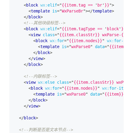
<
block
wx:
elif
=
"
{{item.tag == 
'
br
'
}}
"
>
<
template
is
=
"
WxParseBr
"
>
</
template
>
</
block
>
<!--其他块级标签-->
<
block
wx:
elif
=
"
{{item.tagType == 
'
block
'
}}
"
>
<
view
class
=
"
{{item.classStr}} wxParse-{{ite
<
block
wx:
for
=
"
{{item.nodes}}
"
wx:
for-item
<
template
is
=
"
wxParse0
"
data
=
"
{{item}}
"
</
block
>
</
view
>
</
block
>
<!--内联标签-->
<
view
wx:
else
class
=
"
{{item.classStr}} wxParse
<
block
wx:
for
=
"
{{item.nodes}}
"
wx:
for-item
=
"
<
template
is
=
"
wxParse0
"
data
=
"
{{item}}
"
/>
</
block
>
</
view
>
</
block
>
<!--判断是否是文本节点-->