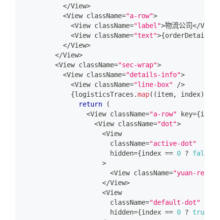
<
/
View
>
<
View
 className
=
"a-row"
>
<
View
 className
=
"label"
>
物流公司
<
/
View
>
<
View
 className
=
"text"
>
{
orderDetail
.
lo
<
/
View
>
<
/
View
>
<
View
 className
=
"sec-wrap"
>
<
View
 className
=
"details-info"
>
<
View
 className
=
"line-box"
/
>
{
logisticsTraces
.
map
(
(
item
,
 index
)
=>
return
(
<
View
 className
=
"a-row"
 key
=
{
index
<
View
 className
=
"dot"
>
<
View
                      className
=
"active-dot"
                      hidden
=
{
index 
==
0
?
false
:
>
<
View
 className
=
"yuan-red"
/
<
/
View
>
<
View
                      className
=
"default-dot"
                      hidden
=
{
index 
==
0
?
true
: