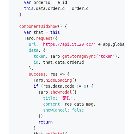
var
 orderId 
=
 e
.
id
this
.
data
.
orderId
=
 orderId
}
componentDidShow
(
)
{
var
 that 
=
this
Taro
.
request
(
{
url
:
'https://api.it120.cc/'
+
 app
.
globalDat
data
:
{
token
:
Taro
.
getStorageSync
(
'token'
)
,
id
:
 that
.
data
.
orderId
}
,
success
:
res
=>
{
Taro
.
hideLoading
(
)
if
(
res
.
data
.
code
!=
0
)
{
Taro
.
showModal
(
{
title
:
'错误'
,
content
:
 res
.
data
.
msg
,
showCancel
:
false
}
)
return
}
        that
.
setData
(
{