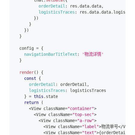
orderDetail
:
 res
.
data
.
data
,
logisticsTraces
:
 res
.
data
.
data
.
logistics
}
)
}
}
)
}
  config 
=
{
navigationBarTitleText
:
'物流详情'
}
render
(
)
{
const
{
orderDetail
:
 orderDetail
,
logisticsTraces
:
 logisticsTraces
}
=
this
.
state
return
(
<
View
 className
=
"container"
>
<
View
 className
=
"top-sec"
>
<
View
 className
=
"a-row"
>
<
View
 className
=
"label"
>
物流单号
<
/
View
>
<
View
 className
=
"text"
>
{
orderDetail
.
lo