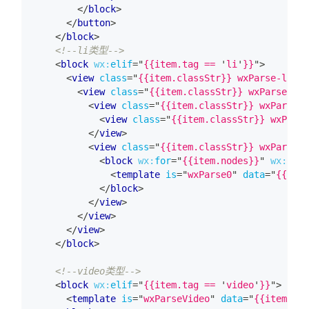
</
block
>
</
button
>
</
block
>
<!--li类型-->
<
block
wx:
elif
=
"
{{item.tag == 
'
li
'
}}
"
>
<
view
class
=
"
{{item.classStr}} wxParse-li
"
s
<
view
class
=
"
{{item.classStr}} wxParse-li-
<
view
class
=
"
{{item.classStr}} wxParse-l
<
view
class
=
"
{{item.classStr}} wxParse
</
view
>
<
view
class
=
"
{{item.classStr}} wxParse-l
<
block
wx:
for
=
"
{{item.nodes}}
"
wx:
for-
<
template
is
=
"
wxParse0
"
data
=
"
{{item
</
block
>
</
view
>
</
view
>
</
view
>
</
block
>
<!--video类型-->
<
block
wx:
elif
=
"
{{item.tag == 
'
video
'
}}
"
>
<
template
is
=
"
wxParseVideo
"
data
=
"
{{item}}
"