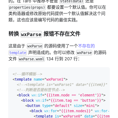
的。在 Taro 中推荐不管是
还是
state(data)
都要设置一个默认值。你可以在
properties(props)
类构造器或修改原始代码提供一个默认值解决这个问
题，这也应该是编写代码的最佳实践。
转换
报错不存在文件
wxParse
这是由于
的源码使用了一个
不存在的
wxParse
声明造成的。你可以修改
的源码
template
wxParse
文件
134 行到 207 行：
wxParse.wxml
<!--循环模版-->
<
template
name
=
"
wxParse1
"
>
<!--<template is="wxParse1" data="{{item}}" />--
<!--判断是否是标签节点-->
<
block
wx:
if
=
"
{{item.node == 
'
element
'
}}
"
>
<
block
wx:
if
=
"
{{item.tag == 
'
button
'
}}
"
>
<
button
type
=
"
default
"
size
=
"
mini
"
>
<
block
wx:
for
=
"
{{item.nodes}}
"
wx:
for-item
<
template
is
=
"
wxParse0
"
data
=
"
{{item}}
"