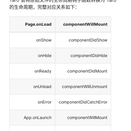
的生命周期，完整对应关系如下：
Page.onLoad
componentWillMount
onShow
componentDidShow
onHide
componentDidHide
onReady
componentDidMount
onUnload
componentWillUnmount
onError
componentDidCatchError
App.onLaunch
componentWillMount