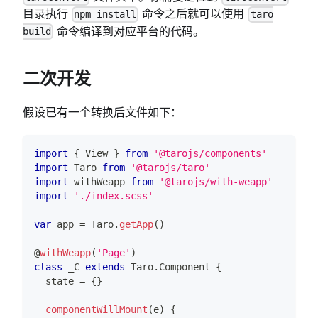
目录执行
命令之后就可以使用
npm install
taro
命令编译到对应平台的代码。
build
二次开发
假设已有一个转换后文件如下：
import
{
View
}
from
'@tarojs/components'
import
Taro
from
'@tarojs/taro'
import
withWeapp
from
'@tarojs/with-weapp'
import
'./index.scss'
var
 app 
=
Taro
.
getApp
(
)
@
withWeapp
(
'Page'
)
class
_C
extends
Taro
.
Component
{
  state 
=
{
}
componentWillMount
(
e
)
{