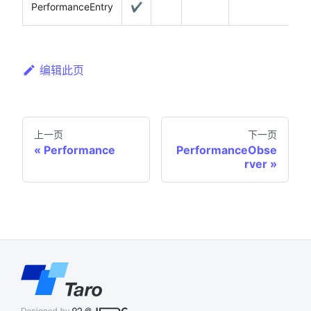
PerformanceEntry
✔️
编辑此页
上一页
下一页
Performance
PerformanceObse
rver