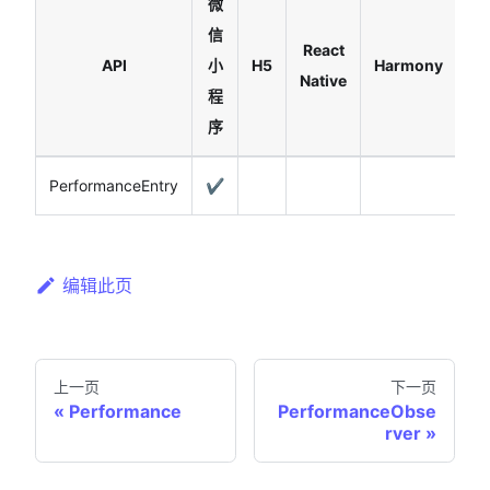
微
信
A
React
API
小
H5
Harmony
Native
程
序
PerformanceEntry
✔️
编辑此页
上一页
下一页
Performance
PerformanceObse
rver