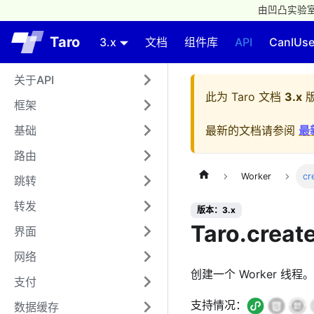
由凹凸实验室
Taro
3.x
文档
组件库
API
CanIUs
关于API
此为
Taro 文档
3.x
版
框架
基础
最新的文档请参阅
最
路由
Worker
cr
跳转
转发
版本：3.x
Taro.creat
界面
网络
创建一个 Worker 线
支付
支持情况：
数据缓存