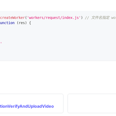
createWorker
(
'workers/request/index.js'
)
// 文件名指定 w
unction
(
res
)
{
'
itionVerifyAndUploadVideo