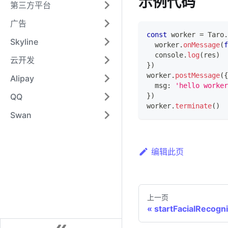
示例代码
第三方平台
广告
const
 worker 
=
Taro
.
Skyline
  worker
.
onMessage
(
f
console
.
log
(
res
)
云开发
}
)
worker
.
postMessage
(
{
Alipay
  msg
:
'hello worker
QQ
}
)
worker
.
terminate
(
)
Swan
编辑此页
上一页
startFacialRecogn