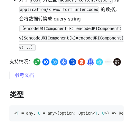
POST
header['content-type']
的数据，
application/x-www-form-urlencoded
会将数据转换成 query string
（encodeURIComponent(k)=encodeURIComponent(
v)&encodeURIComponent(k)=encodeURIComponent(
v)...）
支持情况：
参考文档
类型
<
T
=
any
,
U
=
any
>
(
option
:
Option
<
T
,
U
>
)
=>
Reques