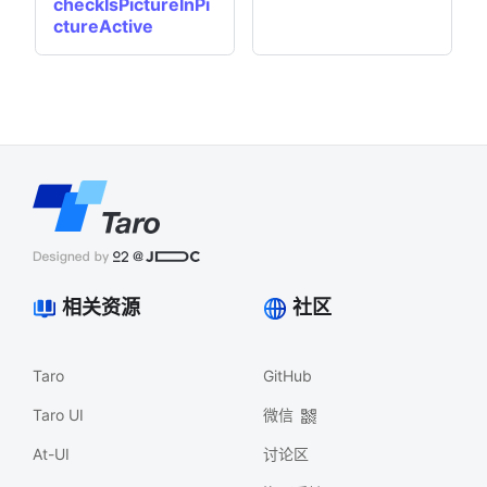
checkIsPictureInPi
ctureActive
相关资源
社区
Taro
GitHub
Taro UI
微信
At-UI
讨论区