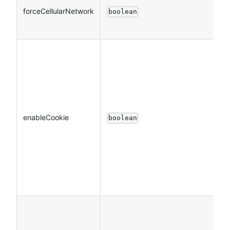
forceCellularNetwork
boolean
enableCookie
boolean