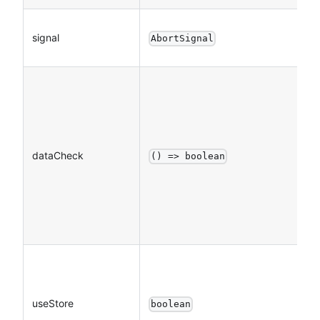
signal
AbortSignal
dataCheck
() => boolean
useStore
boolean