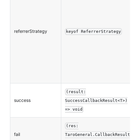
referrerStrategy
keyof ReferrerStrategy
(result:
success
SuccessCallbackResult<T>)
=> void
(res:
fail
TaroGeneral.CallbackResult)