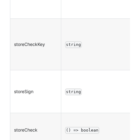
storeCheckKey
string
storeSign
string
storeCheck
() => boolean