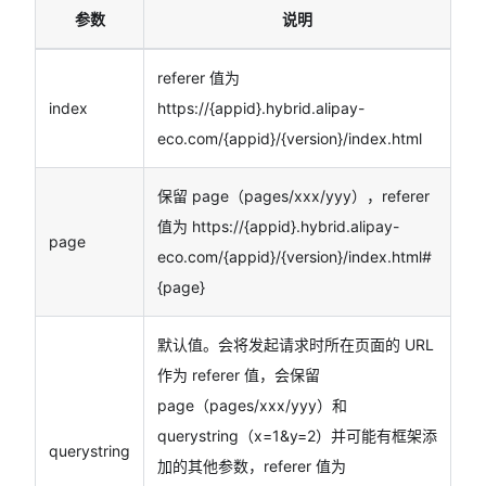
参数
说明
referer 值为
index
https://{appid}.hybrid.alipay-
eco.com/{appid}/{version}/index.html
保留 page（pages/xxx/yyy），referer
值为 https://{appid}.hybrid.alipay-
page
eco.com/{appid}/{version}/index.html#
{page}
默认值。会将发起请求时所在页面的 URL
作为 referer 值，会保留
page（pages/xxx/yyy）和
querystring（x=1&y=2）并可能有框架添
querystring
加的其他参数，referer 值为