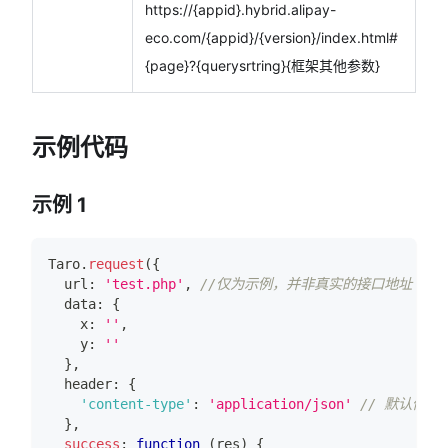
https://{appid}.hybrid.alipay-
eco.com/{appid}/{version}/index.html#
{page}?{querysrtring}{框架其他参数}
示例代码
示例 1
Taro
.
request
(
{
  url
:
'test.php'
,
//仅为示例，并非真实的接口地址
  data
:
{
    x
:
''
,
    y
:
''
}
,
  header
:
{
'content-type'
:
'application/json'
// 默认值
}
,
success
:
function
(
res
)
{