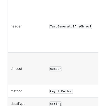
header
TaroGeneral.IAnyObject
timeout
number
method
keyof Method
dataType
string