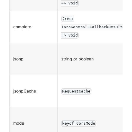
=> void
(res:
complete
TaroGeneral.CallbackResult)
=> void
jsonp
string or boolean
jsonpCache
RequestCache
mode
keyof CorsMode