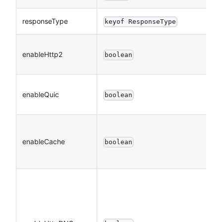
responseType
keyof ResponseType
enableHttp2
boolean
enableQuic
boolean
enableCache
boolean