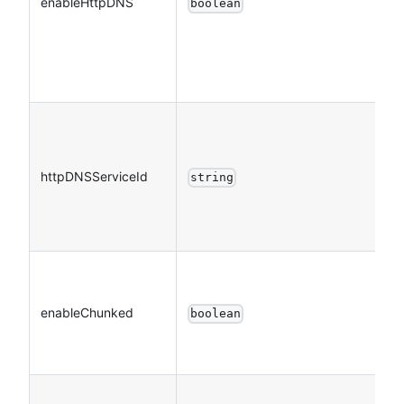
enableHttpDNS
boolean
httpDNSServiceId
string
enableChunked
boolean