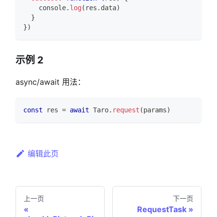
console
.
log
(
res
.
data
)
}
}
)
示例 2
async/await 用法：
const
 res 
=
await
Taro
.
request
(
params
)
编辑此页
上一页
下一页
RequestTask