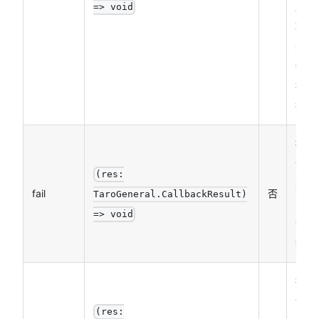
用成
=> void
功、
失败
都会
执
行）
接口
调用
(res:
失败
fail
否
TaroGeneral.CallbackResult)
的回
=> void
调函
数
接口
调用
(res: