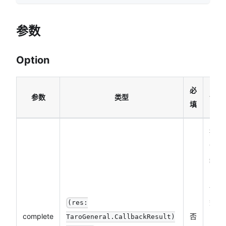
参数
Option
必
参数
类型
说明
填
接口
调用
结束
的回
调函
数
(res:
complete
否
（调
TaroGeneral.CallbackResult)