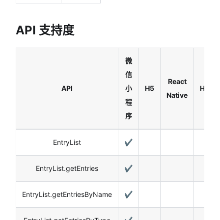
API 支持度
微
信
React
API
小
H5
Harm
Native
程
序
EntryList
✔️
EntryList.getEntries
✔️
EntryList.getEntriesByName
✔️