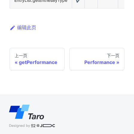
EntryList.getEntriesByType
✔️
编辑此页
上一页
下一页
getPerformance
Performance