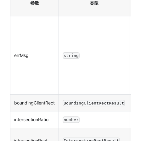
参数
类型
填
errMsg
否
string
boundingClientRect
否
BoundingClientRectResult
intersectionRatio
否
number
intersectionRect
否
IntersectionRectResult