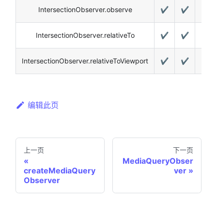
IntersectionObserver.observe
✔️
✔️
✔️
IntersectionObserver.relativeTo
✔️
✔️
✔️
IntersectionObserver.relativeToViewport
✔️
✔️
✔️
编辑此页
上一页
下一页
MediaQueryObser
createMediaQuery
ver
Observer