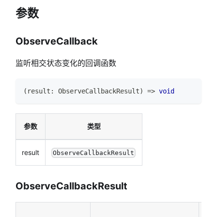
参数
ObserveCallback
监听相交状态变化的回调函数
(
result
:
ObserveCallbackResult
)
=>
void
参数
类型
result
ObserveCallbackResult
ObserveCallbackResult
必