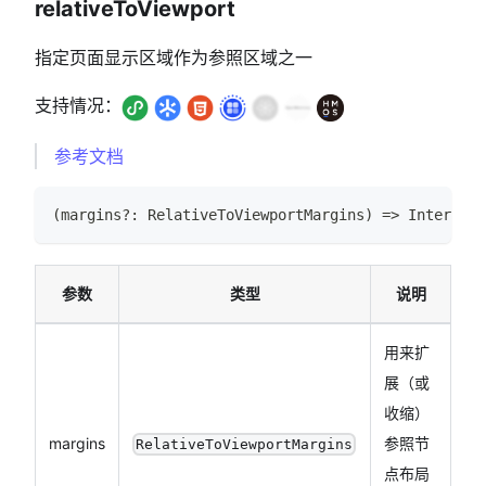
relativeToViewport
指定页面显示区域作为参照区域之一
支持情况：
参考文档
(
margins
?
:
RelativeToViewportMargins
)
=>
Intersect
参数
类型
说明
用来扩
展（或
收缩）
margins
参照节
RelativeToViewportMargins
点布局