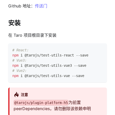
Github 地址：
传送门
安装
在 Taro 项目根目录下安装
# React:
npm
 i @tarojs/test-utils-react --save
# Vue3:
npm
 i @tarojs/test-utils-vue3 --save
# Vue2:
npm
 i @tarojs/test-utils-vue --save
注意
为前置
@tarojs/plugin-platform-h5
peerDependencies，请勿删除该依赖申明