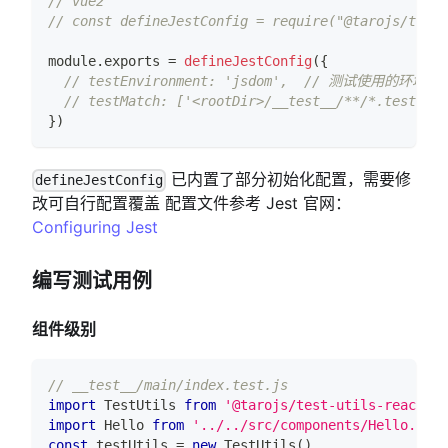
// vue2
// const defineJestConfig = require("@tarojs/test-
module
.
exports
=
defineJestConfig
(
{
// testEnvironment: 'jsdom',  // 测试使用的环境
// testMatch: ['<rootDir>/__test__/**/*.test
}
)
已内置了部分初始化配置，需要修
defineJestConfig
改可自行配置覆盖 配置文件参考 Jest 官网：
Configuring Jest
编写测试用例
组件级别
// __test__/main/index.test.js
import
TestUtils
from
'@tarojs/test-utils-react'
import
Hello
from
'../../src/components/Hello.tsx'
const
 testUtils 
=
new
TestUtils
(
)