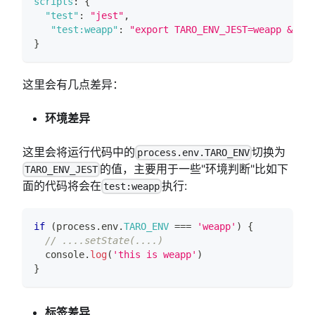
scripts
:
{
"test"
:
"jest"
,
"test:weapp"
:
"export TARO_ENV_JEST=weapp && je
}
这里会有几点差异：
环境差异
这里会将运行代码中的
切换为
process.env.TARO_ENV
的值，主要用于一些"环境判断"比如下
TARO_ENV_JEST
面的代码将会在
执行:
test:weapp
if
(
process
.
env
.
TARO_ENV
===
'weapp'
)
{
// ....setState(....)
console
.
log
(
'this is weapp'
)
}
标签差异