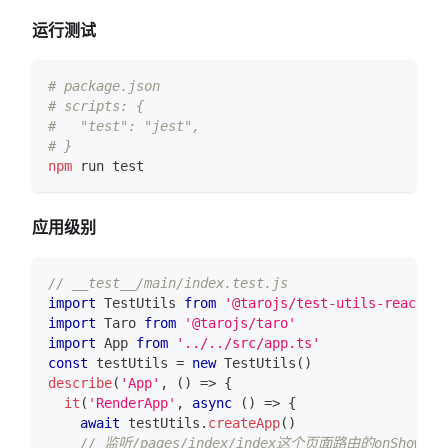
运行测试
# package.json
# scripts: {
#   "test": "jest",
# }
npm
 run 
test
应用级别
// __test__/main/index.test.js
import
TestUtils
from
'@tarojs/test-utils-react'
import
Taro
from
'@tarojs/taro'
import
App
from
'../../src/app.ts'
const
 testUtils 
=
new
TestUtils
(
)
describe
(
'App'
,
(
)
=>
{
it
(
'RenderApp'
,
async
(
)
=>
{
await
 testUtils
.
createApp
(
)
// 监听/pages/index/index这个页面路由的onShow