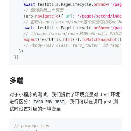
await
 testUtils
.
PageLifecycle
.
onShow
(
'/pages/i
// 跳转到第二个页面
Taro
.
navigateTo
(
{
url
:
'/pages/second/index'
}
// 监听/pages/second/index这个页面路由的onSho
await
 testUtils
.
PageLifecycle
.
onShow
(
'/pages/s
// 当/pages/second/index触发onShow后，打印页面
expect
(
testUtils
.
html
(
)
)
.
toMatchSnapshot
(
)
// <body><div class="taro_router" id="app">...
}
)
}
)
多端
对于小程序的测试，我们提供了环境变量对 Jest 环境
进行区分：
，我们可以在调用 jest 测
TARO_ENV_JEST
试时设置对应的环境变量
// package.json