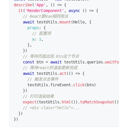
describe
(
'App'
,
(
)
=>
{
it
(
'RenderComponent'
,
async
(
)
=>
{
// React跟Vue相同用法
await
 testUtils
.
mount
(
Hello
,
{
props
:
{
// 配置项
a
:
1
,
}
,
}
)
// 等待页面出现.btn这个节点
const
 btn 
=
await
 testUtils
.
queries
.
waitForQue
// 等待react的渲染更新完成
await
 testUtils
.
act
(
(
)
=>
{
// 触发点击事件
      testUtils
.
fireEvent
.
click
(
btn
)
}
)
// 打印渲染结果
expect
(
testUtils
.
html
(
)
)
.
toMatchSnapshot
(
)
// <div class="hello">...
}
)
}
)