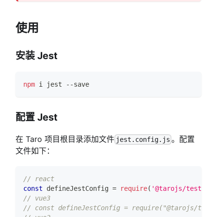
使用
安装 Jest
npm
 i jest --save
配置 Jest
在 Taro 项目根目录添加文件
。配置
jest.config.js
文件如下：
// react
const
 defineJestConfig 
=
require
(
'@tarojs/test-uti
// vue3
// const defineJestConfig = require("@tarojs/test-