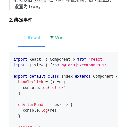
true
设置为 true
。
2. 绑定事件
React
Vue
import
React
,
{
Component
}
from
'react'
import
{
View
}
from
'@tarojs/components'
export
default
class
Index
extends
Component
{
handleClick
=
(
)
=>
{
console
.
log
(
'click'
)
}
onAfterRead
=
(
res
)
=>
{
console
.
log
(
res
)
}