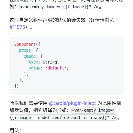
如：
。
<van-empty image="{{i.image}}" />
这时自定义组件声明的默认值会失效（详情请浏览
#11575
）。
Component
(
{
props
:
{
image
:
{
type
:
String
,
value
:
'default'
,
}
,
}
,
}
)
所以我们需要使用
@tarojs/plugin-inject
为此属性增
加默认值，把它编译为形如：
<van-empty image="
。
{{i.image===undefined?'default':i.image}}" />
用法：