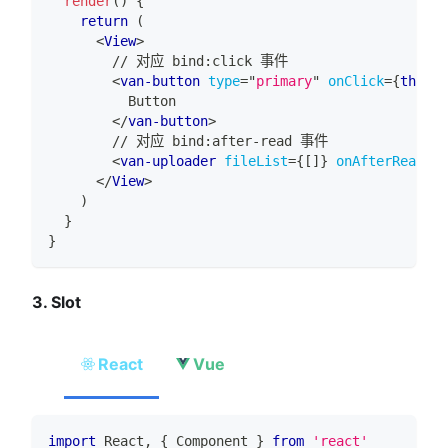
render
(
)
{
return
(
<
View
>
        // 对应 bind:click 事件
<
van-button
type
=
"
primary
"
onClick
=
{
this
.
h
          Button
</
van-button
>
        // 对应 bind:after-read 事件
<
van-uploader
fileList
=
{
[
]
}
onAfterRead
=
{
t
</
View
>
)
}
}
3. Slot
React
Vue
import
React
,
{
Component
}
from
'react'