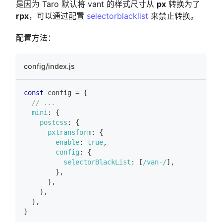
是因为 Taro 默认将 vant 的样式尺寸从
px
转换为了
rpx
，可以通过配置
selectorblacklist
来禁止转换。
配置方法：
config/index.js
const
 config 
=
{
// ...
mini
:
{
postcss
:
{
pxtransform
:
{
enable
:
true
,
config
:
{
selectorBlackList
:
[
/
van-
/
]
,
}
,
}
,
}
,
}
,
}