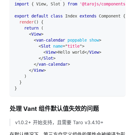
import
{
View
,
Slot
}
from
'@tarojs/components'
export
default
class
Index
extends
Component
{
render
(
)
{
return
(
<
View
>
<
van-calendar
poppable
show
>
<
Slot
name
=
"
title
"
>
<
View
>
Hello world
</
View
>
</
Slot
>
</
van-calendar
>
</
View
>
)
}
}
处理 Vant 组件默认值失效的问题
v1.0.2+ 开始支持，且需要 Taro v3.4.10+
在默认情况下，第三方自定义组件的属性会被编译为形