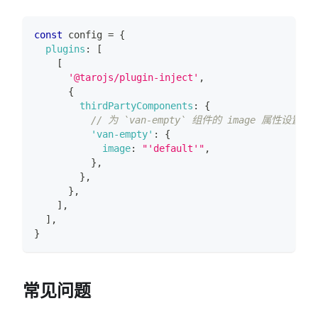
const
 config 
=
{
plugins
:
[
[
'@tarojs/plugin-inject'
,
{
thirdPartyComponents
:
{
// 为 `van-empty` 组件的 image 属性设置默认
'van-empty'
:
{
image
:
"'default'"
,
}
,
}
,
}
,
]
,
]
,
}
常见问题