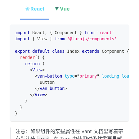
React
Vue
import
React
,
{
Component
}
from
'react'
import
{
View
}
from
'@tarojs/components'
export
default
class
Index
extends
Component
{
render
(
)
{
return
(
<
View
>
<
van-button
type
=
"
primary
"
loading
loading
          Button
</
van-button
>
</
View
>
)
}
}
注意：如果组件的某些属性在 vant 文档里写着带
有默认值
，在 Taro 中使用时仍然需要
显式