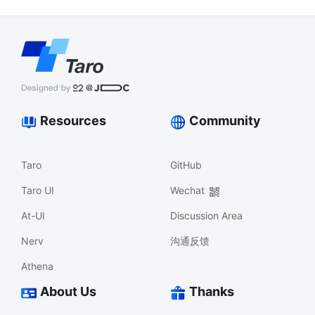
Resources
Community
Taro
GitHub
Taro UI
Wechat
At-UI
Discussion Area
Nerv
沟通反馈
Athena
About Us
Thanks