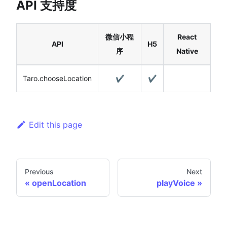
API 支持度
微信小程
React
API
H5
序
Native
Taro.chooseLocation
✔️
✔️
Edit this page
Previous
Next
openLocation
playVoice