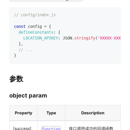
// config/index.js
const
 config 
=
{
defineConstants
:
{
LOCATION_APIKEY
:
JSON
.
stringify
(
'XXXXX-XXXXX-X
}
,
// ...
}
参数
object param
Property
Type
Description
[success]
接口调用成功的回调函数
function