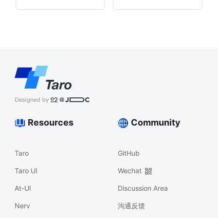
Resources
Community
Taro
GitHub
Taro UI
Wechat
At-UI
Discussion Area
Nerv
沟通反馈