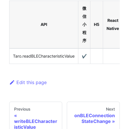
微
信
React
API
小
H5
Native
程
序
Taro.readBLECharacteristicValue
✔️
Edit this page
Previous
Next
onBLEConnection
writeBLECharacter
StateChange
isticValue