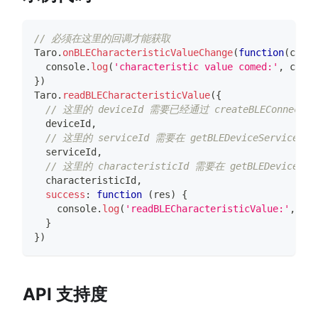
// 必须在这里的回调才能获取
Taro
.
onBLECharacteristicValueChange
(
function
(
chara
console
.
log
(
'characteristic value comed:'
,
 chara
}
)
Taro
.
readBLECharacteristicValue
(
{
// 这里的 deviceId 需要已经通过 createBLEConnec
  deviceId
,
// 这里的 serviceId 需要在 getBLEDeviceService
  serviceId
,
// 这里的 characteristicId 需要在 getBLEDeviceCh
  characteristicId
,
success
:
function
(
res
)
{
console
.
log
(
'readBLECharacteristicValue:'
,
 res
}
}
)
API 支持度