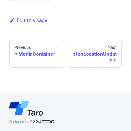
Edit this page
Previous
Next
MediaContainer
stopLocationUpdat
e