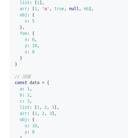
list
:
[
1
]
,
arr
:
[
1
,
'a'
,
true
,
null
,
66
]
,
obj
:
{
x
:
5
}
,
foo
:
{
x
:
8
,
y
:
10
,
z
:
0
}
}
// 旧值
const
 data 
=
{
a
:
1
,
b
:
2
,
c
:
3
,
list
:
[
1
,
2
,
3
]
,
arr
:
[
1
,
2
,
3
]
,
obj
:
{
x
:
10
,
y
:
8