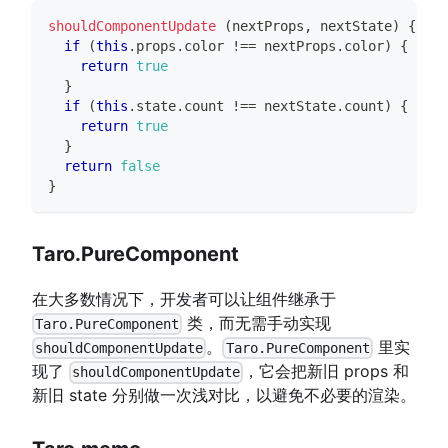
shouldComponentUpdate
(
nextProps
,
 nextState
)
{
if
(
this
.
props
.
color
!==
 nextProps
.
color
)
{
return
true
}
if
(
this
.
state
.
count
!==
 nextState
.
count
)
{
return
true
}
return
false
}
Taro.PureComponent
在大多数情况下，开发者可以让组件继承于
类，而无需手动实现
Taro.PureComponent
。
里实
shouldComponentUpdate
Taro.PureComponent
现了
，它会把新旧 props 和
shouldComponentUpdate
新旧 state 分别做一次浅对比，以避免不必要的渲染。