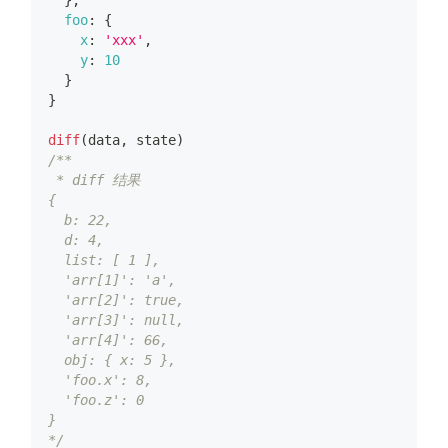
}
,
foo
:
{
x
:
'xxx'
,
y
:
10
}
}
diff
(
data
,
 state
)
/**
 * diff 结果
{
  b: 22,
  d: 4,
  list: [ 1 ],
  'arr[1]': 'a',
  'arr[2]': true,
  'arr[3]': null,
  'arr[4]': 66,
  obj: { x: 5 },
  'foo.x': 8,
  'foo.z': 0
}
*/