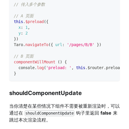
// 传入多个参数
// A 页面
this
.
$preload
(
{
x
:
1
,
y
:
2
}
)
Taro
.
navigateTo
(
{
url
:
'/pages/B/B'
}
)
// B 页面
componentWillMount
(
)
{
console
.
log
(
'preload: '
,
this
.
$router
.
preload
)
}
shouldComponentUpdate
当你清楚在某些情况下组件不需要被重新渲染时，可以
通过在
钩子里返回
false
来
shouldComponentUpdate
跳过本次渲染流程。