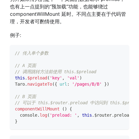
也有上一点提到的“预加载”功能，也能够绕过
componentWillMount 延时。不同点主要在于代码管
理，开发者可酌情使用。
例子:
// 传入单个参数
// A 页面
// 调用跳转方法前使用 this.$preload
this
.
$preload
(
'key'
,
'val'
)
Taro
.
navigateTo
(
{
url
:
'/pages/B/B'
}
)
// B 页面
// 可以于 this.$router.preload 中访问到 this.$pre
componentWillMount
(
)
{
console
.
log
(
'preload: '
,
this
.
$router
.
preload
.
ke
}