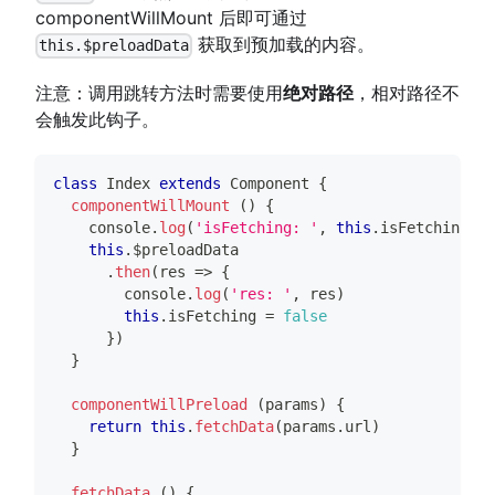
componentWillMount 后即可通过
获取到预加载的内容。
this.$preloadData
注意：调用跳转方法时需要使用
绝对路径
，相对路径不
会触发此钩子。
class
Index
extends
Component
{
componentWillMount
(
)
{
console
.
log
(
'isFetching: '
,
this
.
isFetching
)
this
.
$preloadData
.
then
(
res
=>
{
console
.
log
(
'res: '
,
 res
)
this
.
isFetching
=
false
}
)
}
componentWillPreload
(
params
)
{
return
this
.
fetchData
(
params
.
url
)
}
fetchData
(
)
{