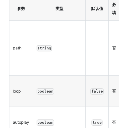
必
参数
类型
默认值
填
动
源
址
path
否
string
前
持
路
动
loop
否
否
boolean
false
播
动
autoplay
否
否
boolean
true