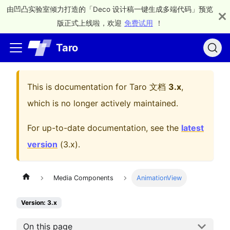
由凹凸实验室倾力打造的「Deco 设计稿一键生成多端代码」预览
版正式上线啦，欢迎
免费试用
！
Taro
This is documentation for
Taro 文档
3.x
,
which is no longer actively maintained.
For up-to-date documentation, see the
latest
version
(
3.x
).
Media Components
AnimationView
Version: 3.x
On this page