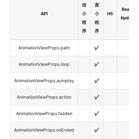
信
度
React
API
小
小
H5
Native
程
程
序
序
AnimationViewProps.path
✔️
AnimationViewProps.loop
✔️
AnimationViewProps.autoplay
✔️
AnimationViewProps.action
✔️
AnimationViewProps.hidden
✔️
AnimationViewProps.onEnded
✔️