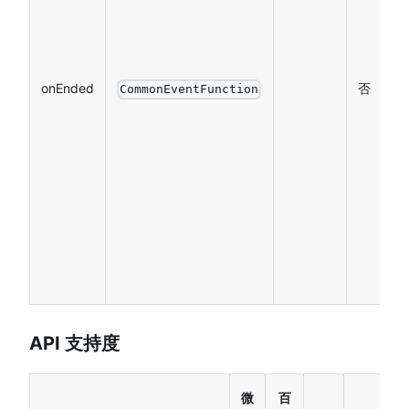
（
播
束
onEnded
否
CommonEventFunction
发
调
环
结
手
止
不
发
API 支持度
微
百