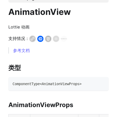
AnimationView
Lottie 动画
支持情况：
参考文档
类型
ComponentType
<
AnimationViewProps
>
AnimationViewProps