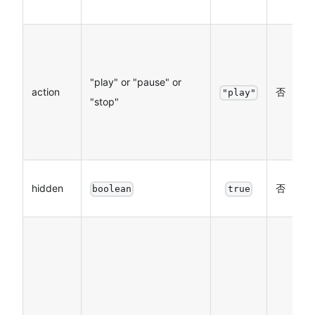
播
动
作
"play" or "pause" or
取
action
否
"play"
"stop"
pl
p
st
是
hidden
否
boolean
true
藏
当
到
时
en
事