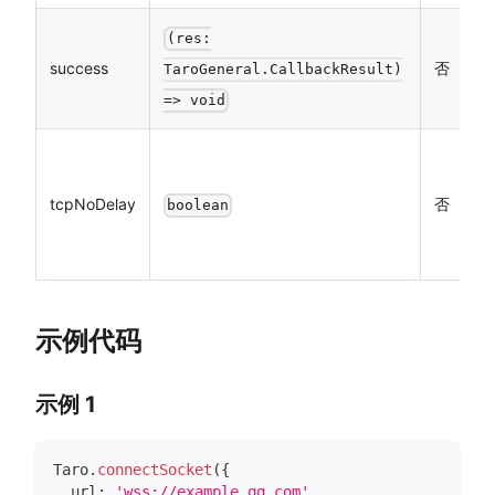
(res:
接
success
否
TaroGeneral.CallbackResult)
回
=> void
建
的
tcpNoDelay
否
boolean
T
设
示例代码
示例 1
Taro
.
connectSocket
(
{
  url
:
'wss://example.qq.com'
,