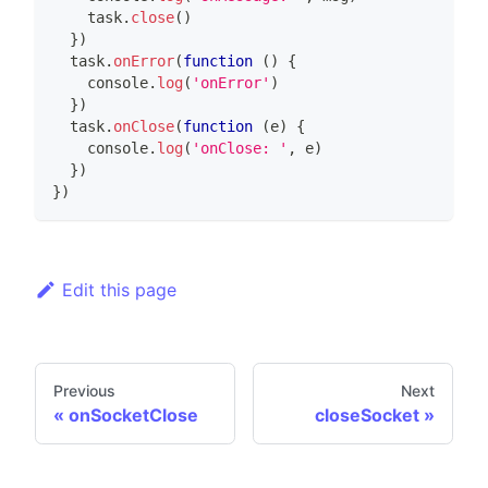
    task
.
close
(
)
}
)
  task
.
onError
(
function
(
)
{
console
.
log
(
'onError'
)
}
)
  task
.
onClose
(
function
(
e
)
{
console
.
log
(
'onClose: '
,
 e
)
}
)
}
)
Edit this page
Previous
Next
onSocketClose
closeSocket