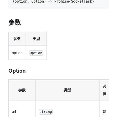
(
option
:
Option
)
=>
Promise
<
SocketTask
>
参数
参数
类型
option
Option
Option
必
参数
类型
填
开
url
是
string
w