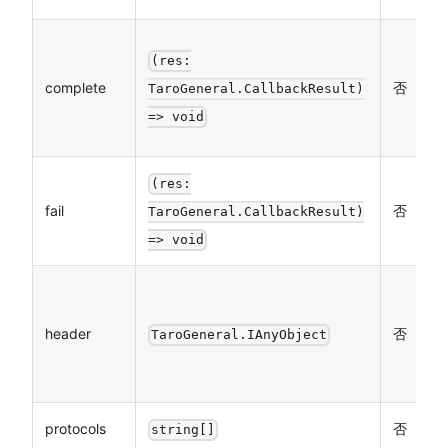
接
(res:
回
complete
否
TaroGeneral.CallbackResult)
成
=> void
执
(res:
接
fail
否
TaroGeneral.CallbackResult)
回
=> void
H
H
header
否
TaroGeneral.IAnyObject
H
设置
protocols
否
子
string[]