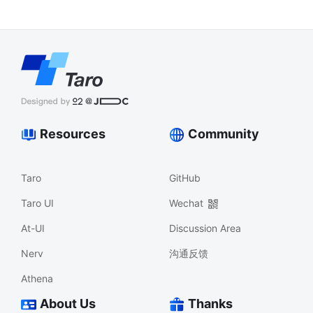
Resources
Community
Taro
GitHub
Taro UI
Wechat
At-UI
Discussion Area
Nerv
沟通反馈
Athena
About Us
Thanks