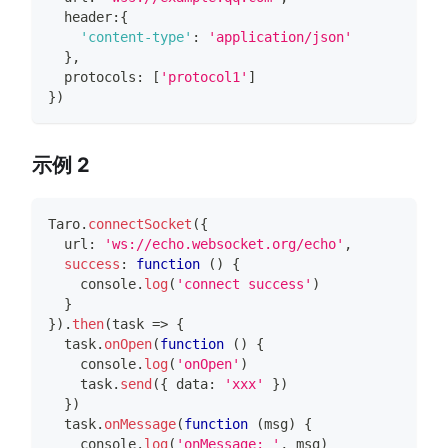
  header
:
{
'content-type'
:
'application/json'
}
,
  protocols
:
[
'protocol1'
]
}
)
示例 2
Taro
.
connectSocket
(
{
  url
:
'ws://echo.websocket.org/echo'
,
success
:
function
(
)
{
console
.
log
(
'connect success'
)
}
}
)
.
then
(
task 
=>
{
  task
.
onOpen
(
function
(
)
{
console
.
log
(
'onOpen'
)
    task
.
send
(
{
 data
:
'xxx'
}
)
}
)
  task
.
onMessage
(
function
(
msg
)
{
console
.
log
(
'onMessage: '
,
 msg
)