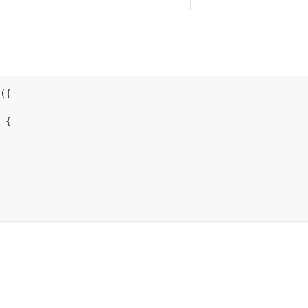
(
{
{