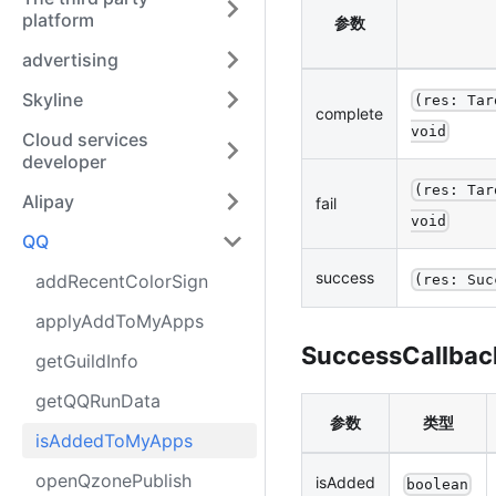
platform
参数
advertising
Skyline
(res: Tar
complete
void
Cloud services
developer
(res: Tar
Alipay
fail
void
QQ
success
addRecentColorSign
(res: Suc
applyAddToMyApps
SuccessCallbac
getGuildInfo
getQQRunData
参数
类型
isAddedToMyApps
openQzonePublish
isAdded
boolean