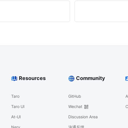
Resources
Community
Taro
GitHub
A
Taro UI
Wechat
C
At-UI
Discussion Area
Nerv
沟通反馈