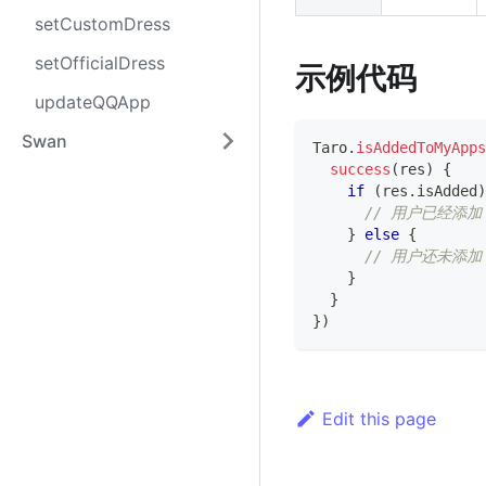
setCustomDress
setOfficialDress
示例代码
updateQQApp
Swan
Taro
.
isAddedToMyApps
success
(
res
)
{
if
(
res
.
isAdded
)
// 用户已经添加
}
else
{
// 用户还未添加
}
}
}
)
Edit this page