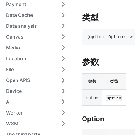
Payment
Data Cache
类型
Data analysis
Canvas
(
option
:
Option
)
=>
Media
Location
参数
File
Open APIS
参数
类型
Device
option
Option
AI
Worker
Option
WXML
The third party