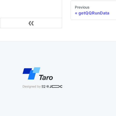
Previous
getQQRunData