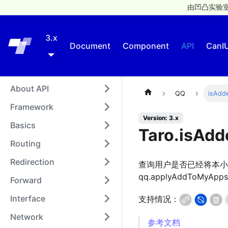
由凹凸实验室
3.x
Taro
Document
Component
API
CanI
About API
QQ
isAdd
Framework
Version: 3.x
Basics
Taro.isAd
Routing
Redirection
查询用户是否已经将本小程
qq.applyAddToMyA
Forward
Interface
支持情况：
Network
参考文档