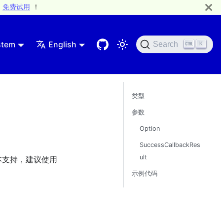
免费试用
！
stem
English
Search
K
类型
参数
Option
SuccessCallbackRes
ult
本支持，建议使用
示例代码