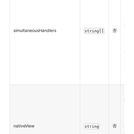
可
同
时
触
simultaneousHandlers
否
string[]
发
的
手
势
节
点
代
理
的
原
nativeView
否
生
string