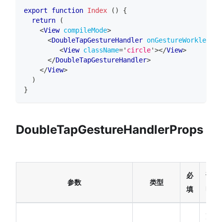
export
function
Index
(
)
{
return
(
<
View
compileMode
>
<
DoubleTapGestureHandler
onGestureWorklet
=
"
o
<
View
className
=
'
circle
'
>
</
View
>
</
DoubleTapGestureHandler
>
</
View
>
)
}
DoubleTapGestureHandlerProps
必
说
参数
类型
填
明
声