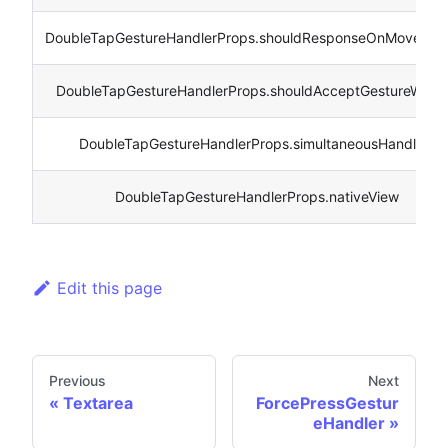
DoubleTapGestureHandlerProps.shouldResponseOnMoveWork
DoubleTapGestureHandlerProps.shouldAcceptGestureWorkl
DoubleTapGestureHandlerProps.simultaneousHandlers
DoubleTapGestureHandlerProps.nativeView
Edit this page
Previous
Next
Textarea
ForcePressGestur
eHandler