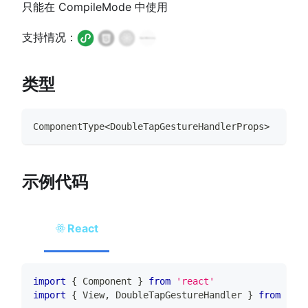
只能在 CompileMode 中使用
支持情况：
类型
ComponentType
<
DoubleTapGestureHandlerProps
>
示例代码
React
import
{
Component
}
from
'react'
import
{
View
,
DoubleTapGestureHandler
}
from
'@ta