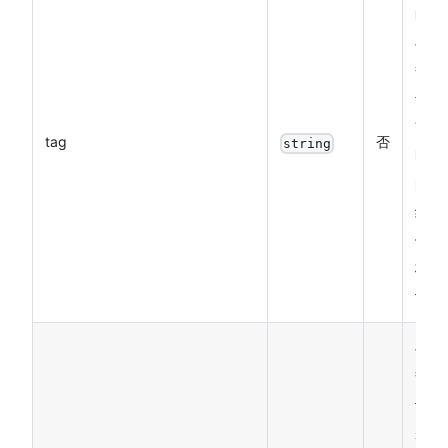
明
手
势
协
商
tag
否
string
时
的
组
件
标
识
手
势
识
别