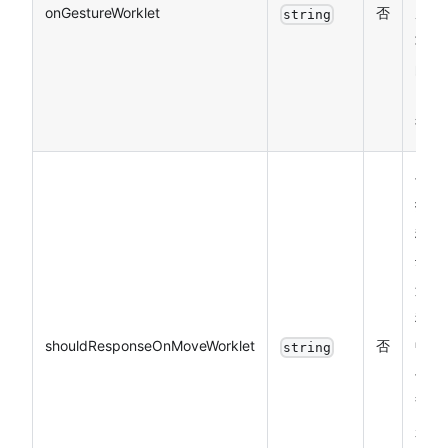
onGestureWorklet
否
成
string
功
的
回
调
手
指
移
动
过
程
shouldResponseOnMoveWorklet
否
中
string
手
势
是