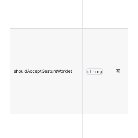
否
响
应
手
势
是
否
shouldAcceptGestureWorklet
否
应
string
该
被
识
别
声
明