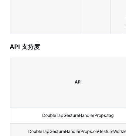
节
点
类
型
API 支持度
API
DoubleTapGestureHandlerProps.tag
DoubleTapGestureHandlerProps.onGestureWorklet