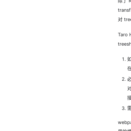
除了 R
tran
对 tr
Tar
tre
接
需
web