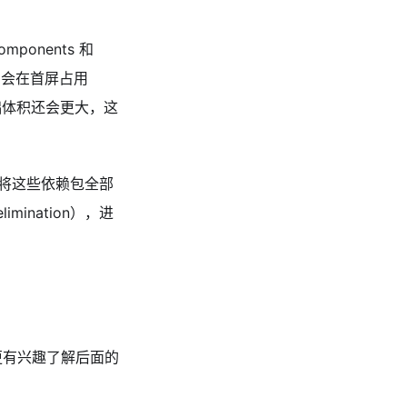
ponents 和
大约会在首屏占用
，基础体积还会更大，这
i。将这些依赖包全部
ination），进
更有兴趣了解后面的