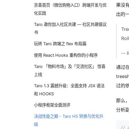
果没有影
京喜首页（微信购物入口）跨端开发与优
化实践
出的
Taro 邀你加入社区共建 — 社区共建倡议
Tre
书
Rol
玩转 Taro 跨端之 flex 布局篇
--
使用 React Hooks 重构你的小程序
Taro 「物料市场」及「交流社区」 惊喜
通过
上线
tre
过的依
Taro 1.3 震撼升级：全面支持 JSX 语法
和 HOOKS
那么
小程序框架全面测评
分析
决战性能之巅 - Taro H5 转换与优化升
级
// 