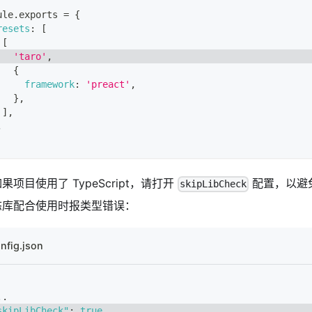
ule
.
exports
=
{
resets
:
[
[
'taro'
,
{
framework
:
'preact'
,
}
,
]
,
,
果项目使用了 TypeScript，请打开
配置，以避免和
skipLibCheck
态库配合使用时报类型错误：
nfig.json
..
skipLibCheck"
:
true
,