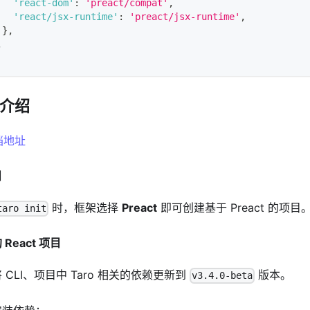
'react-dom'
:
'preact/compat'
,
'react/jsx-runtime'
:
'preact/jsx-runtime'
,
}
,
,
介绍
档地址
目
时，框架选择
Preact
即可创建基于 Preact 的项目
taro init
React 项目
 CLI、项目中 Taro 相关的依赖更新到
版本。
v3.4.0-beta