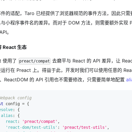
件的适配，Taro 已经提供了浏览器规范的事件方法，因此只需要再处
与小程序事件名的差异。而对于 DOM 方法，则需要额外实现 Pr
API。
容 React 生态
ct 使用了
去磨平与 React 的 API 差异，让 R
preact/compat
运行在 Preact 上。得益于此，开发时我们可以使用任意的 Rea
ct、ReactDOM 的 API 引用也不需要修改，只需要简单地配置
al
Webpack config
st
 config 
=
{
esolve
:
{
alias
:
{
react
:
'preact/compat'
,
'react-dom/test-utils'
:
'preact/test-utils'
,