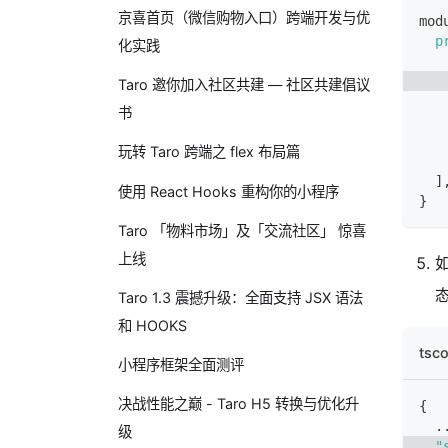
京喜首页（微信购物入口）跨端开发与优
mod
p
化实践
Taro 邀你加入社区共建 — 社区共建倡议
书
玩转 Taro 跨端之 flex 布局篇
]
使用 React Hooks 重构你的小程序
}
Taro 「物料市场」及「交流社区」 惊喜
上线
如
Taro 1.3 震撼升级：全面支持 JSX 语法
和 HOOKS
tsco
小程序框架全面测评
决战性能之巅 - Taro H5 转换与优化升
{
.
级
"