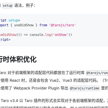
用
语法，例子：
setup
ript
setup
>
mport
{
 useDidShow 
}
from
'@tarojs/taro'
seDidShow
(
(
)
=>
console
.
log
(
'onShow'
)
)
cript
>
行时体积优化
Taro 对于前端框架的适配层代码都放在了运行时库
@tarojs/run
使用 React 时，还是会包含 Vue2、Vue3 的适配层代码。（Tree
用了 Webpack Provider Plugin 导出
里的
@tarojs/runtime
Taro v3.4 以 Taro 插件的形式去实现对于各前端框架的适