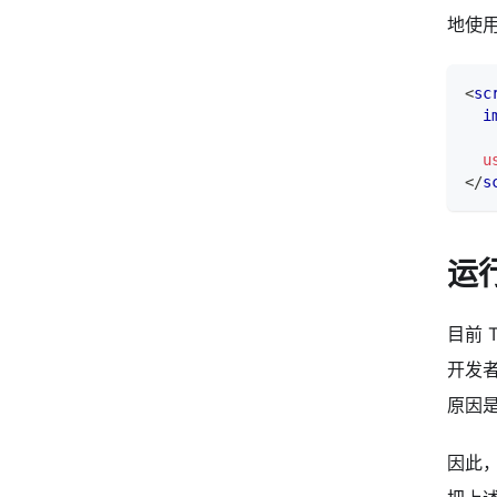
地使
<
sc
i
u
</
s
运
目前 
开发者
原因是使
因此，