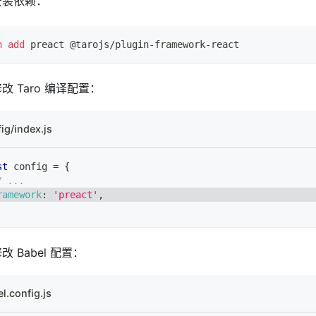
安装依赖：
n
add
 preact @tarojs/plugin-framework-react
改 Taro 编译配置：
ig/index.js
st
 config 
=
{
/ ...
ramework
:
'preact'
,
改 Babel 配置：
l.config.js