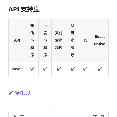
API 支持度
微
百
抖
信
度
支付
音
React
API
小
小
宝小
小
H5
Native
程
程
程序
程
序
序
序
Image
✔️
✔️
✔️
✔️
✔️
✔️
编辑此页
上一页
下一页