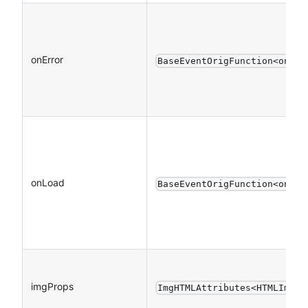
onError
BaseEventOrigFunction<onErr
onLoad
BaseEventOrigFunction<onLoa
imgProps
ImgHTMLAttributes<HTMLImage