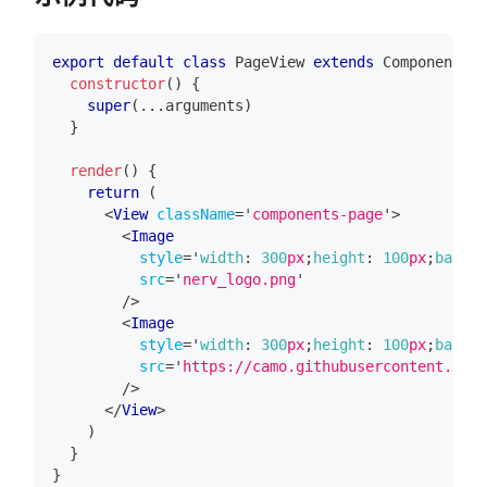
export
default
class
PageView
extends
Component
{
constructor
(
)
{
super
(
...
arguments
)
}
render
(
)
{
return
(
<
View
className
=
'
components-page
'
>
<
Image
style
=
'
width
:
300
px
;
height
:
100
px
;
backgr
src
=
'
nerv_logo.png
'
/>
<
Image
style
=
'
width
:
300
px
;
height
:
100
px
;
backgr
src
=
'
https://camo.githubusercontent.com/
/>
</
View
>
)
}
}