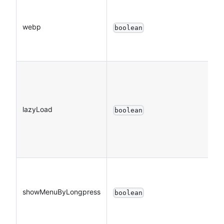
webp
boolean
lazyLoad
boolean
showMenuByLongpress
boolean