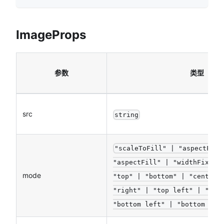
ImageProps
参数
类型
src
string
"scaleToFill" | "aspectFit"
"aspectFill" | "widthFix" |
mode
"top" | "bottom" | "center"
"right" | "top left" | "top
"bottom left" | "bottom rig