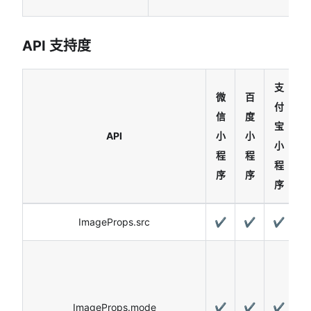
API 支持度
支
微
百
付
信
度
宝
API
小
小
小
程
程
程
序
序
序
ImageProps.src
✔️
✔️
✔️
✔
ImageProps.mode
✔️
✔️
✔️
✔