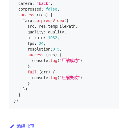
  camera
:
'back'
,
  compressed
:
false
,
success
(
res
)
{
Taro
.
compressVideo
(
{
      src
:
 res
.
tempFilePath
,
      quality
:
 quality
,
      bitrate
:
1032
,
      fps
:
24
,
      resolution
:
0.5
,
success
(
res
)
{
console
.
log
(
"压缩成功"
)
}
,
fail
(
err
)
{
console
.
log
(
"压缩失败"
)
}
}
)
}
}
)
编辑此页