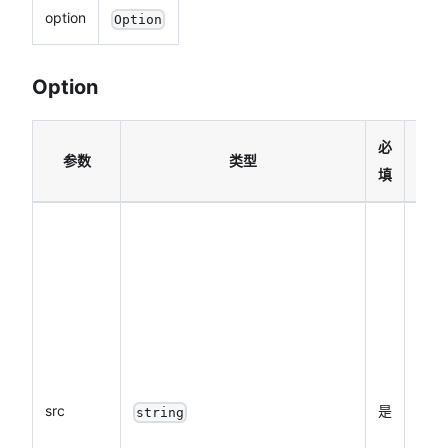
option
Option
Option
必
参数
类型
说明
填
视频
文件
路
径，
可以
是临
时文
src
是
string
件路