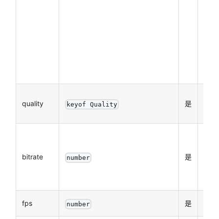
径也
可以
是永
久文
件路
径
压缩
quality
是
keyof Quality
质量
码
率，
bitrate
是
number
单位
kbp
fps
是
帧率
number