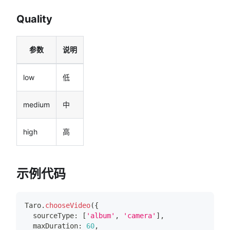
Quality
参数
说明
low
低
medium
中
high
高
示例代码
Taro
.
chooseVideo
(
{
  sourceType
:
[
'album'
,
'camera'
]
,
  maxDuration
:
60
,