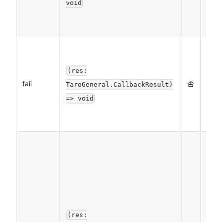
void
调函
数
接口
调用
(res:
失败
fail
否
TaroGeneral.CallbackResult)
的回
=> void
调函
数
接口
调用
结束
的回
调函
数
(res: