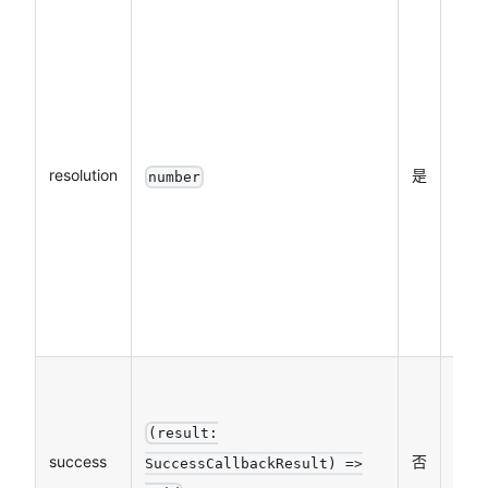
相对
于原
视频
的分
辨率
resolution
是
比
number
例，
取值
范围
(0,
1]
接口
调用
(result:
成功
success
否
SuccessCallbackResult) =>
的回