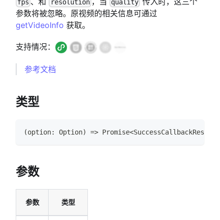
、和
，当
传入时，这三个
fps
resolution
quality
参数将被忽略。原视频的相关信息可通过
getVideoInfo
获取。
支持情况：
参考文档
类型
(
option
:
Option
)
=>
Promise
<
SuccessCallbackResult
>
参数
参数
类型