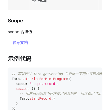
=> void
函数
Scope
scope 合法值
参考文档
示例代码
// 可以通过 Taro.getSetting 先查询一下用户是否授权了 "sc
Taro
.
authorizeForMiniProgram
(
{
  scope
:
'scope.record'
,
success
(
)
{
// 用户已经同意小程序使用录音功能，后续调用 Taro.sta
Taro
.
startRecord
(
)
}
}
)