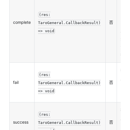
的回
函数
(res:
complete
否
（调
TaroGeneral.CallbackResult)
成功
=> void
失败
会执
行）
接口
(res:
用失
fail
否
TaroGeneral.CallbackResult)
的回
=> void
函数
接口
(res:
用成
success
否
TaroGeneral.CallbackResult)
的回