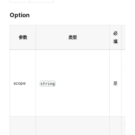
Option
必
参数
类型
说
填
需要
取权
的
scope
是
sco
string
详见
scop
列表
接口
用结