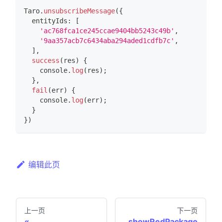
Taro
.
unsubscribeMessage
(
{
  entityIds
:
[
'ac768fca1ce245ccae9404bb5243c49b'
,
'9aa357acb7c6434aba294aded1cdfb7c'
,
]
,
success
(
res
)
{
console
.
log
(
res
)
;
}
,
fail
(
err
)
{
console
.
log
(
err
)
;
}
}
)
编辑此页
上一页
下一页
showRedPackage