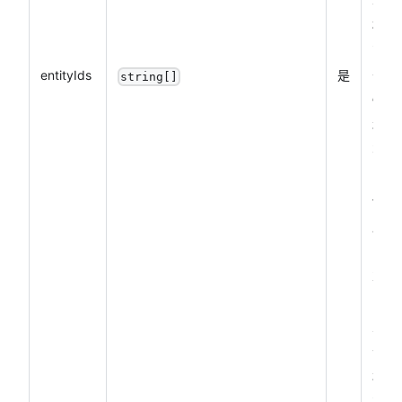
模板
id 和
entityIds
是
长期
string[]
性模
板 id
不可
同时
使
用，
2、
次最
多传
入三
个模
板
id）