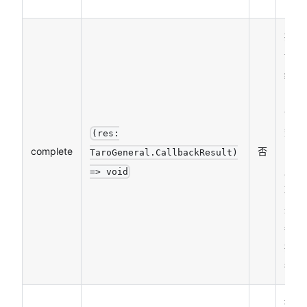
接口
调用
结束
的回
调函
数
(res:
complete
否
（调
TaroGeneral.CallbackResult)
用成
=> void
功、
失败
都会
执
行）
接口