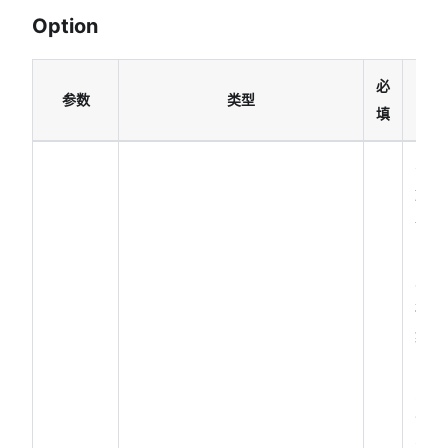
Option
必
参数
类型
说
填
需要
取消
订阅
的消
息模
板 id
集合
（注
意：
1、
次性