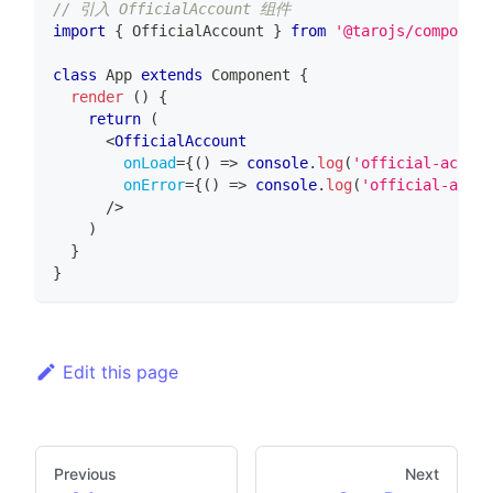
// 引入 OfficialAccount 组件
import
{
OfficialAccount
}
from
'@tarojs/component
class
App
extends
Component
{
render
(
)
{
return
(
<
OfficialAccount
onLoad
=
{
(
)
=>
console
.
log
(
'official-accoun
onError
=
{
(
)
=>
console
.
log
(
'official-acco
/>
)
}
}
Edit this page
Previous
Next