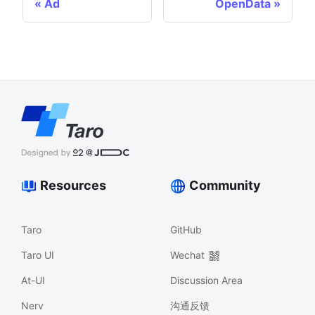
Ad
OpenData
Resources
Community
Taro
GitHub
Taro UI
Wechat
At-UI
Discussion Area
Nerv
沟通反馈