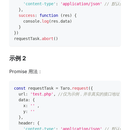
'content-type'
:
'application/json'
// 默认值
}
,
success
:
function
(
res
)
{
console
.
log
(
res
.
data
)
}
}
)
requestTask
.
abort
(
)
示例 2
Promise 用法：
const
 requestTask 
=
Taro
.
request
(
{
  url
:
'test.php'
,
//仅为示例，并非真实的接口地址
  data
:
{
    x
:
''
,
    y
:
''
}
,
  header
:
{
'content-type'
:
'application/json'
// 默认值