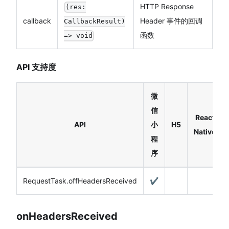
HTTP Response
(res:
callback
Header 事件的回调
CallbackResult)
函数
=> void
API 支持度
微
信
React
API
小
H5
Native
程
序
RequestTask.offHeadersReceived
✔️
onHeadersReceived