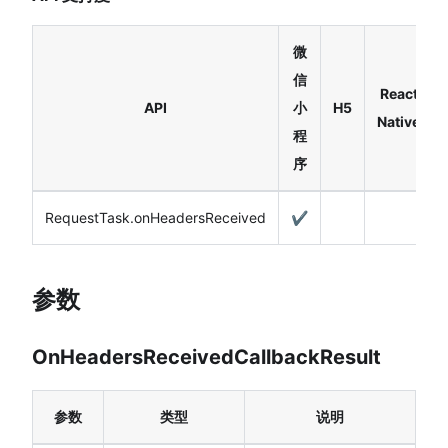
微
信
React
API
小
H5
Native
程
序
RequestTask.onHeadersReceived
✔️
参数
OnHeadersReceivedCallbackResult
参数
类型
说明