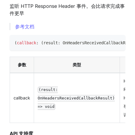
监听 HTTP Response Header 事件。会比请求完成事
件更早
参考文档
(
callback
:
(
result
:
OnHeadersReceivedCallbackResul
参数
类型
说
HTTP
Resp
(result:
callback
Head
OnHeadersReceivedCallbackResult)
事件
=> void
调函
API 支持度