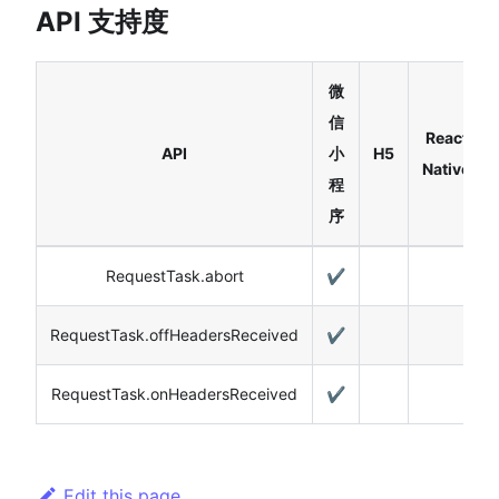
API 支持度
微
信
React
API
小
H5
Native
程
序
RequestTask.abort
✔️
RequestTask.offHeadersReceived
✔️
RequestTask.onHeadersReceived
✔️
Edit this page