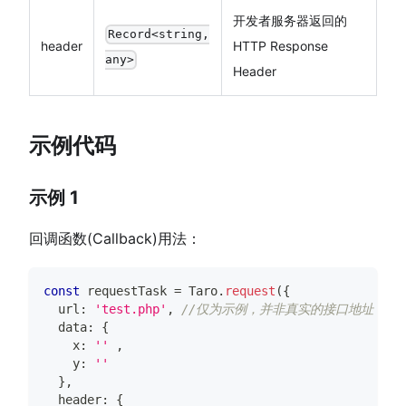
开发者服务器返回的
Record<string,
header
HTTP Response
any>
Header
示例代码
示例 1
回调函数(Callback)用法：
const
 requestTask 
=
Taro
.
request
(
{
  url
:
'test.php'
,
//仅为示例，并非真实的接口地址
  data
:
{
    x
:
''
,
    y
:
''
}
,
  header
:
{