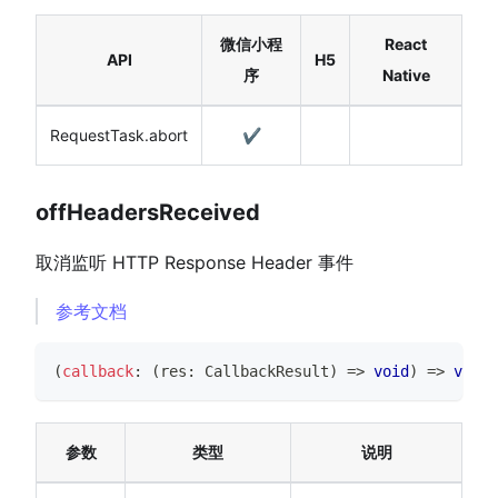
微信小程
React
API
H5
序
Native
RequestTask.abort
✔️
offHeadersReceived
取消监听 HTTP Response Header 事件
参考文档
(
callback
:
(
res
:
CallbackResult
)
=>
void
)
=>
void
参数
类型
说明