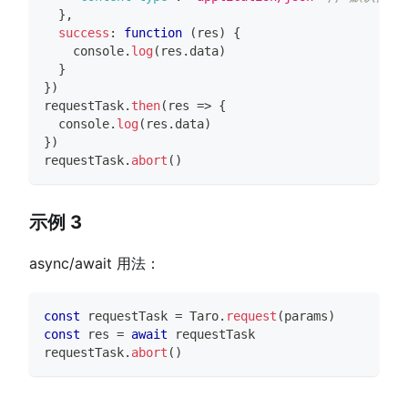
}
,
success
:
function
(
res
)
{
console
.
log
(
res
.
data
)
}
}
)
requestTask
.
then
(
res 
=>
{
console
.
log
(
res
.
data
)
}
)
requestTask
.
abort
(
)
示例 3
async/await 用法：
const
 requestTask 
=
Taro
.
request
(
params
)
const
 res 
=
await
 requestTask
requestTask
.
abort
(
)