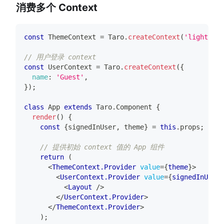
消费多个 Context
const
ThemeContext
=
Taro
.
createContext
(
'light'
)
;
// 用户登录 context
const
UserContext
=
Taro
.
createContext
(
{
name
:
'Guest'
,
}
)
;
class
App
extends
Taro
.
Component
{
render
(
)
{
const
{
signedInUser
,
 theme
}
=
this
.
props
;
// 提供初始 context 值的 App 组件
return
(
<
ThemeContext.Provider
value
=
{
theme
}
>
<
UserContext.Provider
value
=
{
signedInUser
}
<
Layout
/>
</
UserContext.Provider
>
</
ThemeContext.Provider
>
)
;