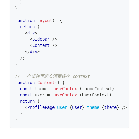
}
}
function
Layout
(
)
{
return
(
<
div
>
<
Sidebar
/>
<
Content
/>
</
div
>
)
;
}
// 一个组件可能会消费多个 context
function
Content
(
)
{
const
 theme 
=
useContext
(
ThemeContext
)
const
 user 
=
useContext
(
UserContext
)
return
(
<
ProfilePage
user
=
{
user
}
theme
=
{
theme
}
/>
)
}