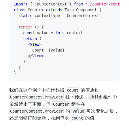
import
{
CounterContext
}
from
'./counter-context.
class
Counter
extends
Taro
.
Component
{
static
 contextType 
=
CounterContext
render
(
)
{
const
 value 
=
this
.
context
return
(
<
View
>
        Count: 
{
value
}
</
View
>
)
}
}
我们在这个例子中把计数器
的值通过
count
往下传递，
组件中
CounterContext.Provider
Child
虽然禁止了更新，但
组件在
Counter
的
每次变化之后，
CounterContext.Provider
value
还是能够订阅更新，收到每次
的值。
count