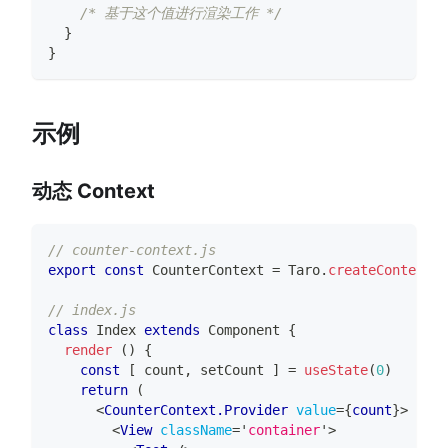
/* 基于这个值进行渲染工作 */
}
}
示例
动态 Context
// counter-context.js
export
const
CounterContext
=
Taro
.
createContext
(
0
// index.js
class
Index
extends
Component
{
render
(
)
{
const
[
 count
,
 setCount 
]
=
useState
(
0
)
return
(
<
CounterContext.Provider
value
=
{
count
}
>
<
View
className
=
'
container
'
>