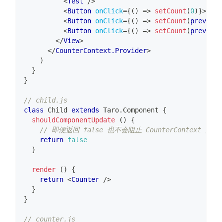
<
Test
/>
<
Button
onClick
=
{
(
)
=>
setCount
(
0
)
}
>
Rese
<
Button
onClick
=
{
(
)
=>
setCount
(
prevCoun
<
Button
onClick
=
{
(
)
=>
setCount
(
prevCoun
</
View
>
</
CounterContext.Provider
>
)
}
}
// child.js
class
Child
extends
Taro
.
Component
{
shouldComponentUpdate
(
)
{
// 即便返回 false 也不会阻止 CounterContext 
return
false
}
render
(
)
{
return
<
Counter
/>
}
}
// counter.js