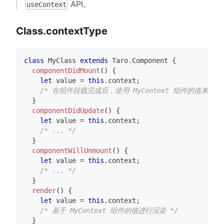
API。
useContext
Class.contextType
class
MyClass
extends
Taro
.
Component
{
componentDidMount
(
)
{
let
 value 
=
this
.
context
;
/* 在组件挂载完成后，使用 MyContext 组件的值来执
}
componentDidUpdate
(
)
{
let
 value 
=
this
.
context
;
/* ... */
}
componentWillUnmount
(
)
{
let
 value 
=
this
.
context
;
/* ... */
}
render
(
)
{
let
 value 
=
this
.
context
;
/* 基于 MyContext 组件的值进行渲染 */
}