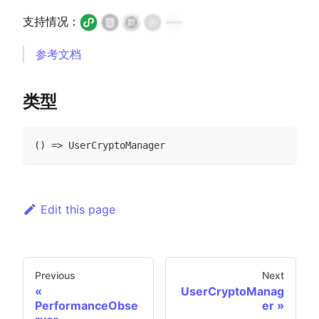
支持情况：
参考文档
类型
(
)
=>
UserCryptoManager
Edit this page
Previous
Next
UserCryptoManag
PerformanceObse
er