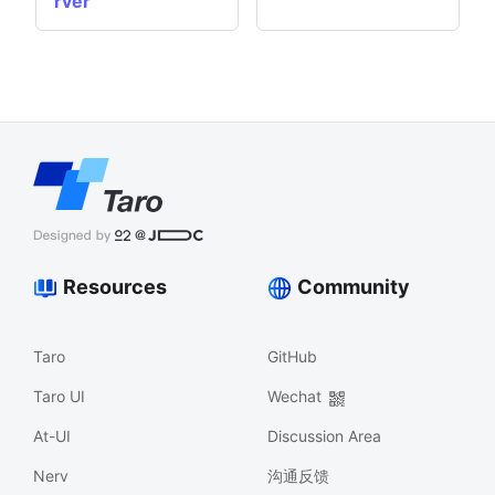
rver
Resources
Community
Taro
GitHub
Taro UI
Wechat
At-UI
Discussion Area
Nerv
沟通反馈