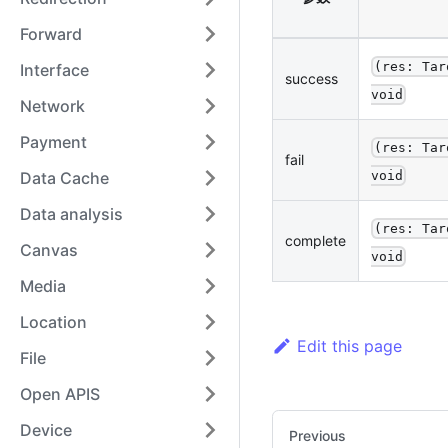
Forward
(res: Tar
Interface
success
void
Network
Payment
(res: Tar
fail
void
Data Cache
Data analysis
(res: Tar
complete
Canvas
void
Media
Location
Edit this page
File
Open APIS
Device
Previous