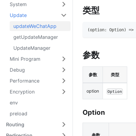
System
类型
Update
updateWeChatApp
(
option
:
Option
)
=>
getUpdateManager
UpdateManager
参数
Mini Program
Debug
参数
类型
Performance
option
Encryption
Option
env
Option
preload
Routing
Redirection
参数