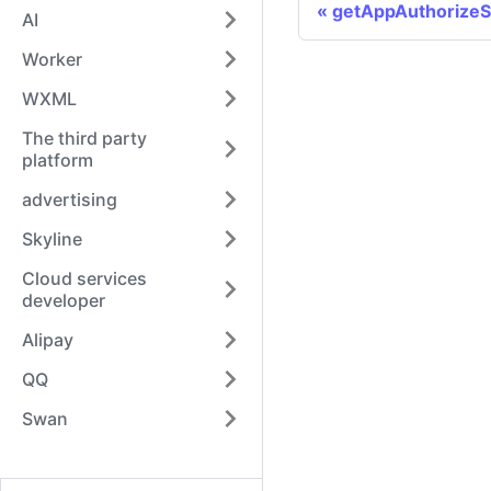
getAppAuthorizeS
AI
Worker
WXML
The third party
platform
advertising
Skyline
Cloud services
developer
Alipay
QQ
Swan