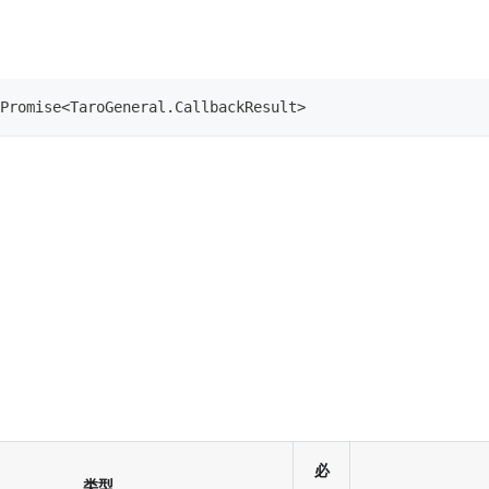
Promise
<
TaroGeneral
.
CallbackResult
>
必
类型