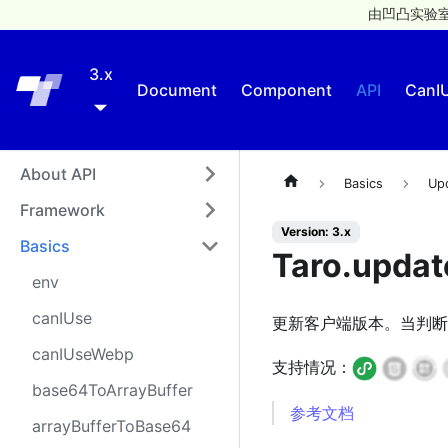
由凹凸实验室
3.x
Taro
Document
Component
API
CanI
About API
Basics
Up
Framework
Version: 3.x
Basics
Taro.upda
env
canIUse
更新客户端版本。当判断
canIUseWebp
支持情况：
base64ToArrayBuffer
参考文档
arrayBufferToBase64