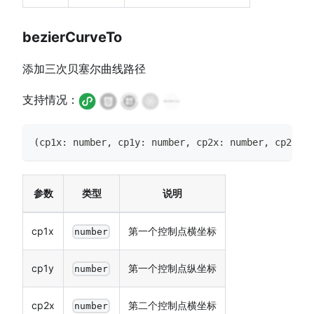
bezierCurveTo
添加三次贝塞尔曲线路径
支持情况：
(
cp1x
:
number
,
 cp1y
:
number
,
 cp2x
:
number
,
 cp2y
:
n
参数
类型
说明
cp1x
第一个控制点横坐标
number
cp1y
第一个控制点纵坐标
number
cp2x
第二个控制点横坐标
number