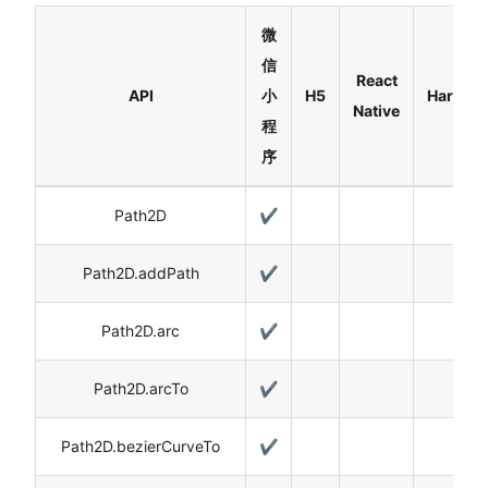
微
信
React
API
小
H5
Harmon
Native
程
序
Path2D
✔️
Path2D.addPath
✔️
Path2D.arc
✔️
Path2D.arcTo
✔️
Path2D.bezierCurveTo
✔️