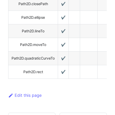
Path2D.closePath
✔️
Path2D.ellipse
✔️
Path2D.lineTo
✔️
Path2D.moveTo
✔️
Path2D.quadraticCurveTo
✔️
Path2D.rect
✔️
Edit this page