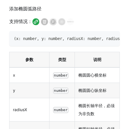
添加椭圆弧路径
支持情况：
(
x
:
number
,
 y
:
number
,
 radiusX
:
number
,
 radiusY
:
n
参数
类型
说明
x
椭圆圆心横坐标
number
y
椭圆圆心纵坐标
number
椭圆长轴半径，必须
radiusX
number
为非负数
椭圆短轴半径，必须