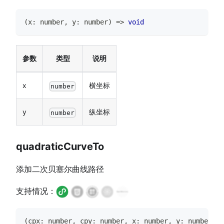
(
x
:
number
,
 y
:
number
)
=>
void
参数
类型
说明
x
横坐标
number
y
纵坐标
number
quadraticCurveTo
添加二次贝塞尔曲线路径
支持情况：
(
cpx
:
number
,
 cpy
:
number
,
 x
:
number
,
 y
:
number
)
=