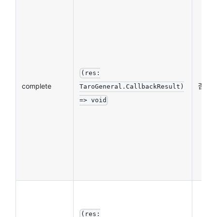
(res:
complete
否
TaroGeneral.CallbackResult)
=> void
(res: