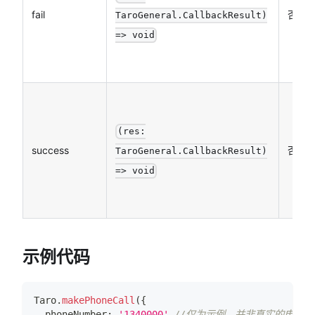
fail
否
TaroGeneral.CallbackResult)
=> void
(res:
success
否
TaroGeneral.CallbackResult)
=> void
示例代码
Taro
.
makePhoneCall
(
{
  phoneNumber
:
'1340000'
//仅为示例，并非真实的电话号