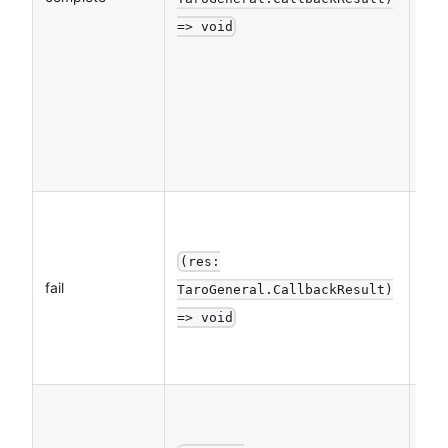
=> void
(res:
fail
否
TaroGeneral.CallbackResult)
=> void