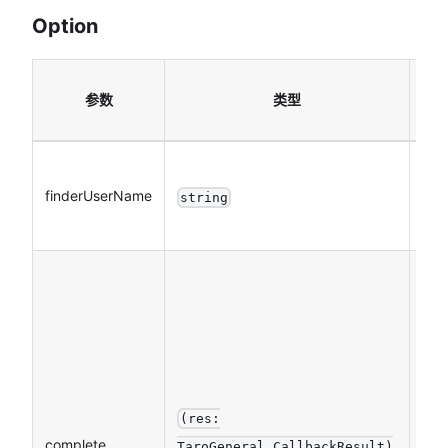
Option
必
参数
类型
填
finderUserName
是
string
(res:
complete
否
TaroGeneral.CallbackResult)