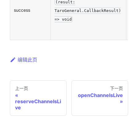
(result:
success
否
TaroGeneral.CallbackResult)
=> void
编辑此页
上一页
下一页
openChannelsLive
reserveChannelsLi
ve