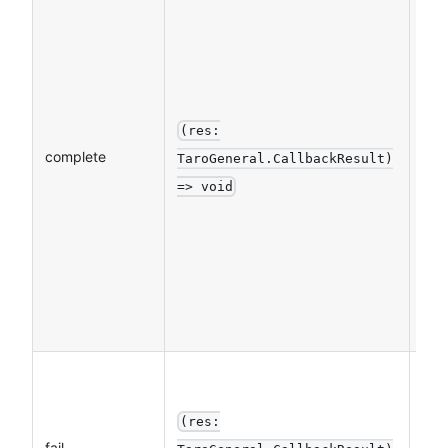
(res:
complete
否
TaroGeneral.CallbackResult)
=> void
(res:
fail
否