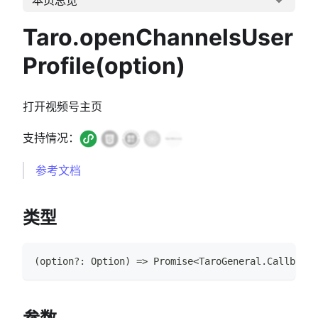
Taro.openChannelsUser
Profile(option)
打开视频号主页
支持情况：
参考文档
类型
(
option
?
:
Option
)
=>
Promise
<
TaroGeneral
.
CallbackR