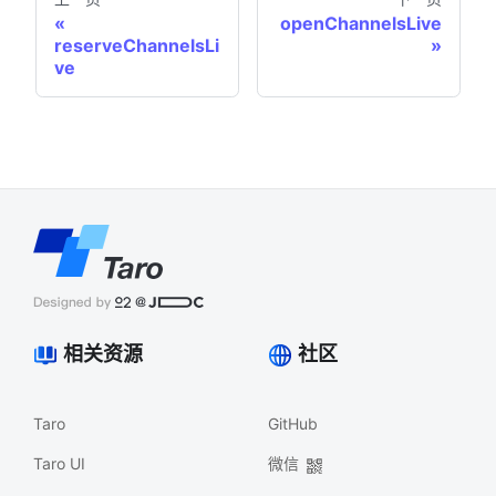
openChannelsLive
reserveChannelsLi
ve
相关资源
社区
Taro
GitHub
Taro UI
微信