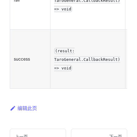
TaroGeneral.CallbackResult)
=> void
(result:
success
否
TaroGeneral.CallbackResult)
=> void
编辑此页
上一页
下一页