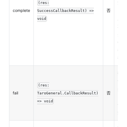
数
(res:
complete
否
（调
SuccessCallbackResult) =>
用成
void
功、
失败
都会
执
行）
接口
调用
(res:
失败
fail
否
TaroGeneral.CallbackResult)
的回
=> void
调函
数