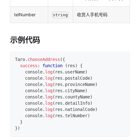
telNumber
收货人手机号码
string
示例代码
Taro
.
chooseAddress
(
{
success
:
function
(
res
)
{
console
.
log
(
res
.
userName
)
console
.
log
(
res
.
postalCode
)
console
.
log
(
res
.
provinceName
)
console
.
log
(
res
.
cityName
)
console
.
log
(
res
.
countyName
)
console
.
log
(
res
.
detailInfo
)
console
.
log
(
res
.
nationalCode
)
console
.
log
(
res
.
telNumber
)
}
}
)