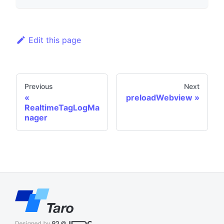
Edit this page
Previous
Next
preloadWebview
RealtimeTagLogMa
nager