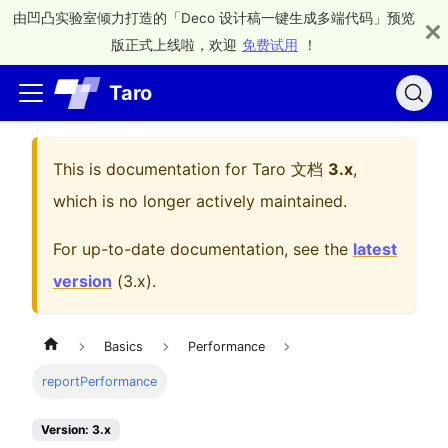
由凹凸实验室倾力打造的「Deco 设计稿一键生成多端代码」预览
版正式上线啦，欢迎
免费试用
！
Taro
This is documentation for
Taro 文档
3.x
,
which is no longer actively maintained.
For up-to-date documentation, see the
latest
version
(
3.x
).
Basics
Performance
reportPerformance
Version: 3.x