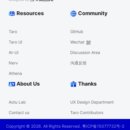
Resources
Community
Taro
GitHub
Taro UI
Wechat
At-UI
Discussion Area
Nerv
沟通反馈
Athena
About Us
Thanks
Aotu Lab
UX Design Department
Contact us
Taro Contributors
Copyright ©
2026
. All Rights Reserved. 粤ICP备15077732号-2