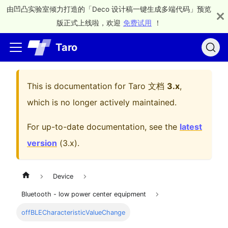
由凹凸实验室倾力打造的「Deco 设计稿一键生成多端代码」预览
版正式上线啦，欢迎
免费试用
！
Taro
This is documentation for
Taro 文档
3.x
,
which is no longer actively maintained.
For up-to-date documentation, see the
latest
version
(
3.x
).
Device
Bluetooth - low power center equipment
offBLECharacteristicValueChange