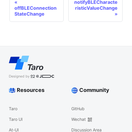
notifyBLECharacte
offBLEConnection
risticValueChange
StateChange
Resources
Community
Taro
GitHub
Taro UI
Wechat
At-UI
Discussion Area