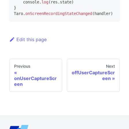
console
.
log
(
res
.
state
)
}
Taro
.
onScreenRecordingStateChanged
(
handler
)
Edit this page
Previous
Next
offUserCaptureScr
onUserCaptureScr
een
een