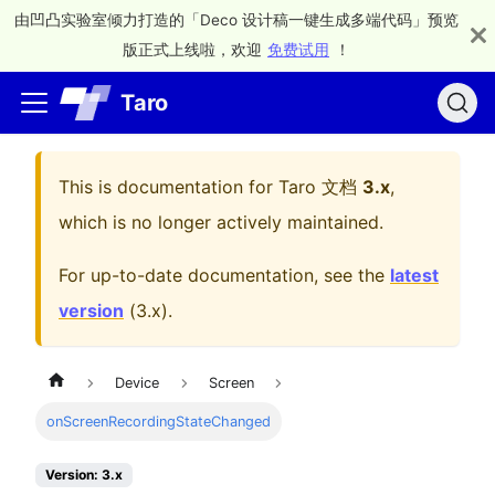
由凹凸实验室倾力打造的「Deco 设计稿一键生成多端代码」预览
版正式上线啦，欢迎
免费试用
！
Taro
This is documentation for
Taro 文档
3.x
,
which is no longer actively maintained.
For up-to-date documentation, see the
latest
version
(
3.x
).
Device
Screen
onScreenRecordingStateChanged
Version: 3.x