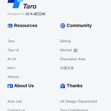
Resources
Community
Taro
GitHub
Taro UI
Wechat
At-UI
Discussion Area
Nerv
沟通反馈
Athena
About Us
Thanks
Aotu Lab
UX Design Department
Contact us
Taro Contributors