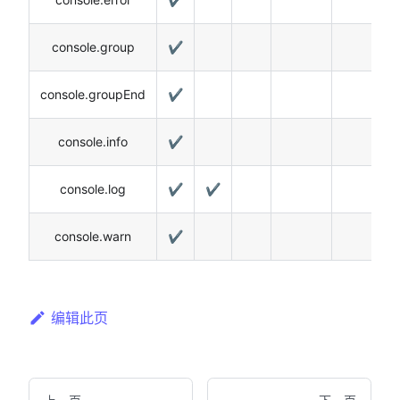
console.group
✔️
console.groupEnd
✔️
console.info
✔️
console.log
✔️
✔️
console.warn
✔️
编辑此页