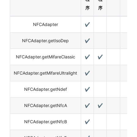
序
序
NFCAdapter
✔️
NFCAdapter.getIsoDep
✔️
NFCAdapter.getMifareClassic
✔️
✔️
NFCAdapter.getMifareUltralight
✔️
NFCAdapter.getNdef
✔️
NFCAdapter.getNfcA
✔️
✔️
NFCAdapter.getNfcB
✔️