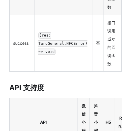
数
接口
调用
(res:
成功
success
否
TaroGeneral.NFCError)
的回
=> void
调函
数
API 支持度
微
抖
信
音
React
API
小
小
H5
Native
程
程