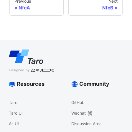
Previous
Next
NfcA
NfcB
Resources
Community
Taro
GitHub
Taro UI
Wechat
At-UI
Discussion Area