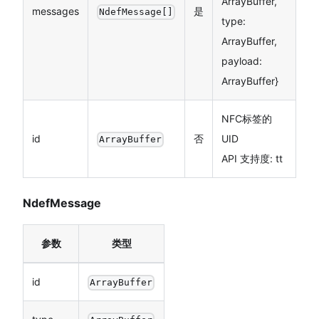
ArrayBuffer,
messages
是
NdefMessage[]
type:
ArrayBuffer,
payload:
ArrayBuffer}
NFC标签的
id
否
UID
ArrayBuffer
API 支持度: tt
NdefMessage
参数
类型
id
ArrayBuffer