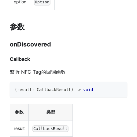
option
Option
参数
onDiscovered
Callback
监听 NFC Tag的回调函数
(
result
:
CallbackResult
)
=>
void
参数
类型
result
CallbackResult