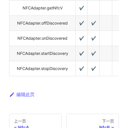
NFCAdapter.getNfcV
✔️
NFCAdapter.offDiscovered
✔️
✔️
NFCAdapter.onDiscovered
✔️
✔️
NFCAdapter.startDiscovery
✔️
✔️
NFCAdapter.stopDiscovery
✔️
✔️
编辑此页
上一页
下一页
NfcA
NfcB