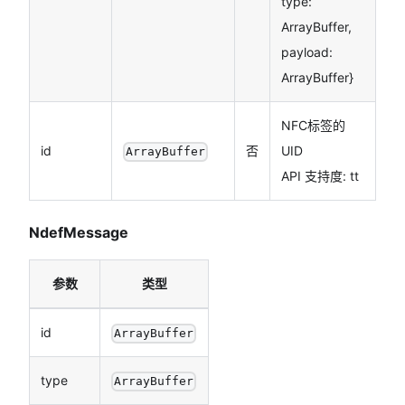
type:
ArrayBuffer,
payload:
ArrayBuffer}
NFC标签的
id
否
UID
ArrayBuffer
API 支持度: tt
NdefMessage
参数
类型
id
ArrayBuffer
type
ArrayBuffer