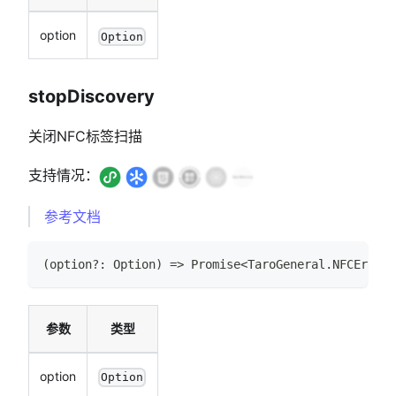
option
Option
stopDiscovery
关闭NFC标签扫描
支持情况：
参考文档
(
option
?
:
Option
)
=>
Promise
<
TaroGeneral
.
NFCError
>
参数
类型
option
Option