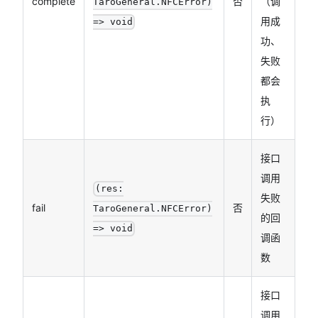
complete
否
（调
TaroGeneral.NFCError)
用成
=> void
功、
失败
都会
执
行）
接口
调用
(res:
失败
fail
否
TaroGeneral.NFCError)
的回
=> void
调函
数
接口
调用