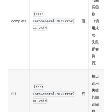
调函
数
(res:
complete
否
（调
TaroGeneral.NFCError)
用成
=> void
功、
失败
都会
执
行）
接口
调用
(res:
失败
fail
否
TaroGeneral.NFCError)
的回
=> void
调函
数