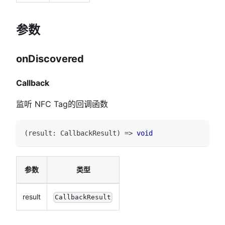
参数
onDiscovered
Callback
监听 NFC Tag的回调函数
(
result
:
CallbackResult
)
=>
void
参数
类型
result
CallbackResult