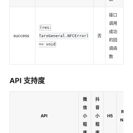
接口
调用
(res:
成功
success
否
TaroGeneral.NFCError)
的回
=> void
调函
数
API 支持度
微
抖
信
音
React
API
小
小
H5
Native
程
程
序
序