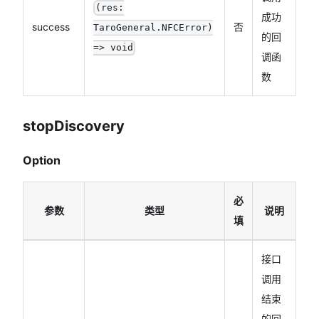
(res:
成功
success
否
TaroGeneral.NFCError)
的回
=> void
调函
数
stopDiscovery
Option
必
参数
类型
说明
填
接口
调用
结束
的回