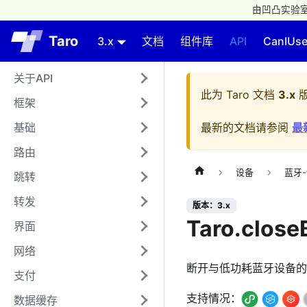
由凹凸实验室
Taro
3.x
文档
组件库
API
CanIUs
关于API
此为
Taro 文档
3.x
版
框架
基础
最新的文档请参阅
最
路由
设备
蓝牙
跳转
转发
版本：3.x
Taro.close
界面
网络
断开与低功耗蓝牙设备的
支付
支持情况：
数据缓存