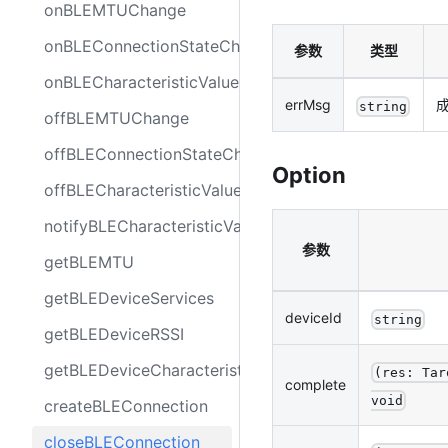
onBLEMTUChange
onBLEConnectionStateChange
参数
类型
onBLECharacteristicValueChange
errMsg
string
offBLEMTUChange
offBLEConnectionStateChange
Option
offBLECharacteristicValueChange
notifyBLECharacteristicValueChange
参数
getBLEMTU
getBLEDeviceServices
deviceId
string
getBLEDeviceRSSI
getBLEDeviceCharacteristics
(res: Tar
complete
void
createBLEConnection
closeBLEConnection