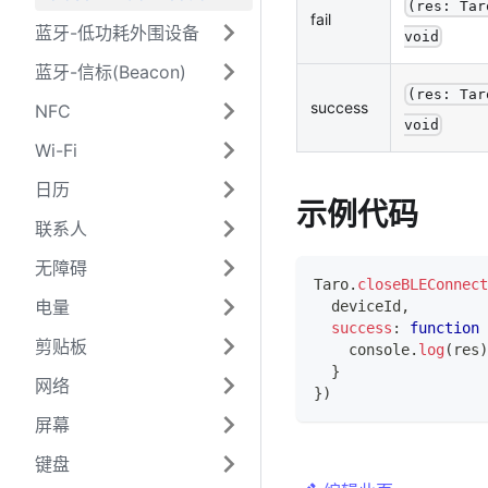
(res: Tar
fail
蓝牙-低功耗外围设备
void
蓝牙-信标(Beacon)
(res: Tar
success
NFC
void
Wi-Fi
日历
示例代码
联系人
无障碍
Taro
.
closeBLEConnect
电量
  deviceId
,
success
:
function
剪贴板
console
.
log
(
res
)
}
网络
}
)
屏幕
键盘