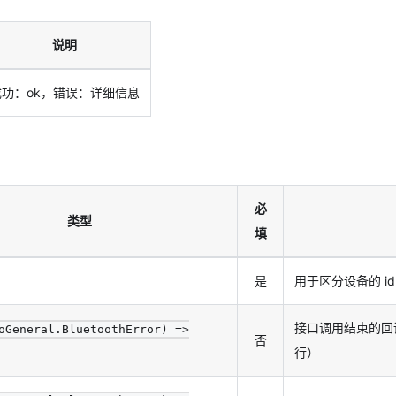
说明
成功：ok，错误：详细信息
必
类型
填
是
用于区分设备的 id
接口调用结束的回
oGeneral.BluetoothError) =>
否
行）