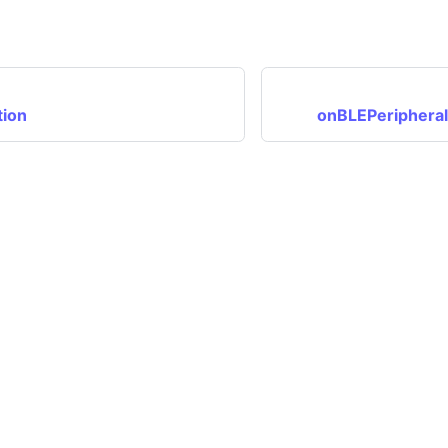
ion
onBLEPeriphera