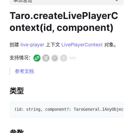
Taro.createLivePlayerC
ontext(id, component)
创建
live-player
上下文
LivePlayerContext
对象。
支持情况：
参考文档
类型
(
id
:
string
,
 component
?
:
TaroGeneral
.
IAnyObject
)
=