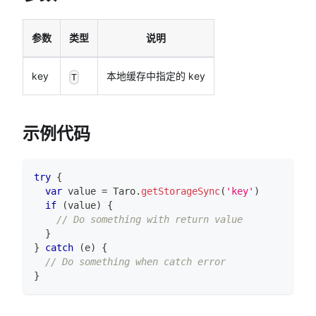
参数
类型
说明
key
本地缓存中指定的 key
T
示例代码
try
{
var
 value 
=
Taro
.
getStorageSync
(
'key'
)
if
(
value
)
{
// Do something with return value
}
}
catch
(
e
)
{
// Do something when catch error
}