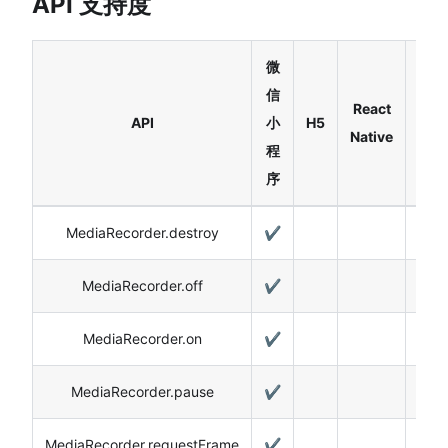
API 支持度
微
信
React
API
小
H5
Har
Native
程
序
MediaRecorder.destroy
✔️
MediaRecorder.off
✔️
MediaRecorder.on
✔️
MediaRecorder.pause
✔️
MediaRecorder.requestFrame
✔️