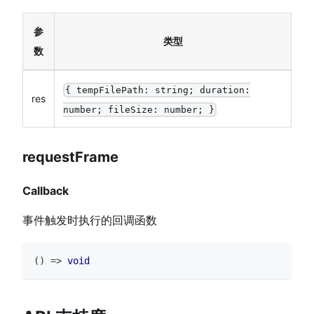
参
类型
数
{ tempFilePath: string; duration:
res
number; fileSize: number; }
requestFrame
Callback
事件触发时执行的回调函数
(
)
=>
void