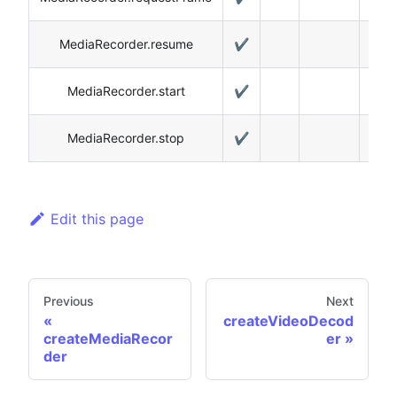
MediaRecorder.resume
✔️
MediaRecorder.start
✔️
MediaRecorder.stop
✔️
Edit this page
Previous
Next
createVideoDecod
createMediaRecor
er
der