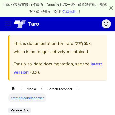
由凹凸实验室倾力打造的「Deco 设计稿一键生成多端代码」预览
版正式上线啦，欢迎
免费试用
！
Taro
This is documentation for
Taro 文档
3.x
,
which is no longer actively maintained.
For up-to-date documentation, see the
latest
version
(
3.x
).
Media
Screen recorder
createMediaRecorder
Version: 3.x