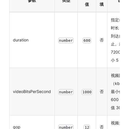
参数
类型
说明
值
填
指定录制
时长（s)
到达自动
duration
否
number
600
止。最大
7200，最
小 5
视频比特
（kbps
videoBitsPerSecond
否
最小值
number
1000
600，最
值 3000
视频关键
gop
否
number
12