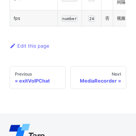
间隔
fps
否
视频 fps
number
24
Edit this page
Previous
Next
exitVoIPChat
MediaRecorder