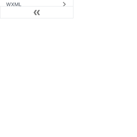
WXML
第三方平台
广告
Skyline
云开发
Alipay
QQ
Swan