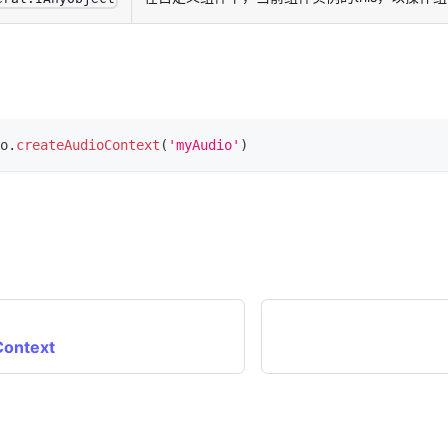
o
.
createAudioContext
(
'myAudio'
)
Context