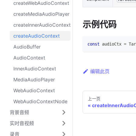
createWebAudioContext
createMediaAudioPlayer
示例代码
createInnerAudioContext
createAudioContext
const
 audioCtx 
=
Tar
AudioBuffer
AudioContext
InnerAudioContext
编辑此页
MediaAudioPlayer
WebAudioContext
上一页
WebAudioContextNode
createInnerAudio
背景音频
实时音视频
录音