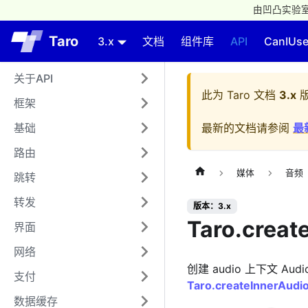
由凹凸实验室
Taro
3.x
文档
组件库
API
CanIUs
关于API
此为
Taro 文档
3.x
版
框架
基础
最新的文档请参阅
最
路由
媒体
音频
跳转
转发
版本：3.x
Taro.creat
界面
网络
创建 audio 上下文 Audi
支付
Taro.createInnerAudi
数据缓存