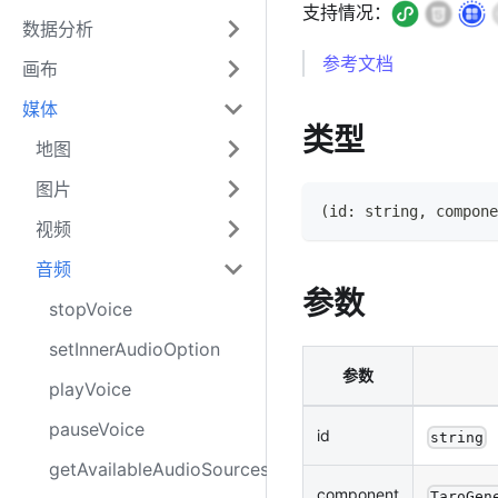
支持情况：
数据分析
参考文档
画布
媒体
类型
地图
图片
(
id
:
string
,
 compone
视频
音频
参数
stopVoice
setInnerAudioOption
参数
playVoice
pauseVoice
id
string
getAvailableAudioSources
component
TaroGen