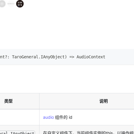
nt
?
:
TaroGeneral
.
IAnyObject
)
=>
AudioContext
类型
说明
audio
组件的 id
在自定义组件下，当前组件实例的this，以操作
eral.IAnyObject