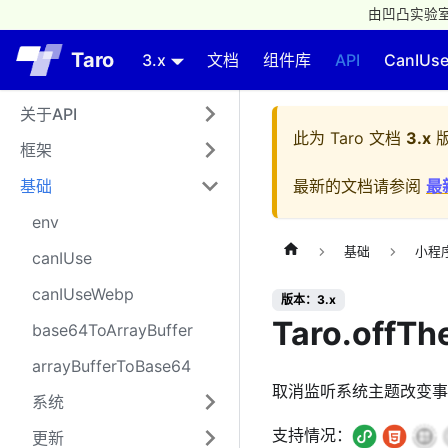
由凹凸实验室
Taro
3.x
文档
组件库
API
CanIUs
关于API
此为
Taro 文档
3.x
版
框架
基础
最新的文档请参阅
最
env
基础
小程
canIUse
canIUseWebp
版本：3.x
Taro.offT
base64ToArrayBuffer
arrayBufferToBase64
取消监听系统主题改变事
系统
支持情况：
更新