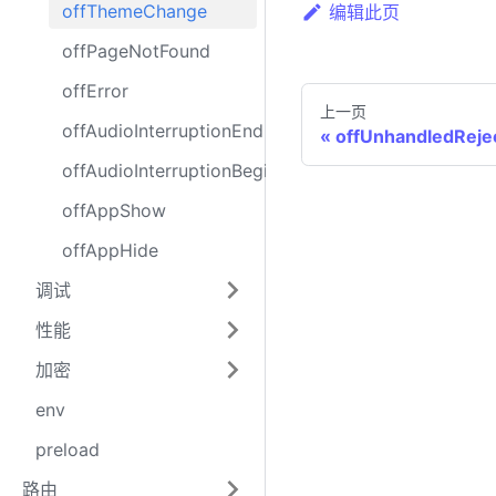
offThemeChange
编辑此页
offPageNotFound
offError
上一页
offAudioInterruptionEnd
offUnhandledReje
offAudioInterruptionBegin
offAppShow
offAppHide
调试
性能
加密
env
preload
路由