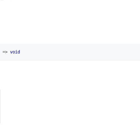
=>
void