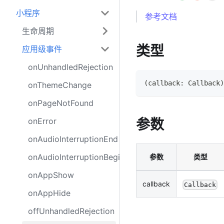
小程序
参考文档
生命周期
类型
应用级事件
onUnhandledRejection
(
callback
:
Callback
)
onThemeChange
onPageNotFound
onError
参数
onAudioInterruptionEnd
onAudioInterruptionBegin
参数
类型
onAppShow
callback
Callback
onAppHide
offUnhandledRejection