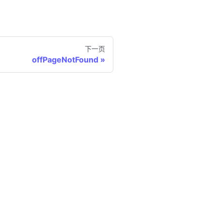
下一页
offPageNotFound