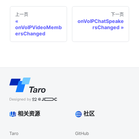
上一页
下一页
onVoIPChatSpeake
onVoIPVideoMemb
rsChanged
ersChanged
相关资源
社区
Taro
GitHub