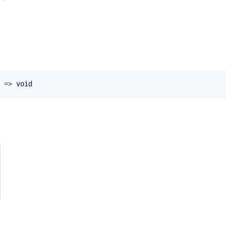
=>
void