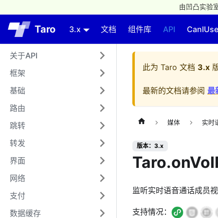
由凹凸实验室
Taro
3.x
文档
组件库
API
CanIUs
关于API
此为
Taro 文档
3.x
版
框架
基础
最新的文档请参阅
最
路由
媒体
实时
跳转
转发
版本：3.x
Taro.onVo
界面
网络
监听实时语音通话成员视
支付
支持情况：
数据缓存