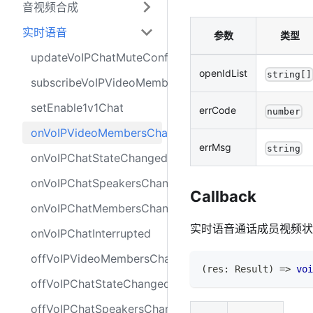
音视频合成
实时语音
参数
类型
updateVoIPChatMuteConfig
openIdList
string[]
subscribeVoIPVideoMembers
setEnable1v1Chat
errCode
number
onVoIPVideoMembersChanged
errMsg
string
onVoIPChatStateChanged
onVoIPChatSpeakersChanged
Callback
onVoIPChatMembersChanged
实时语音通话成员视频状
onVoIPChatInterrupted
offVoIPVideoMembersChanged
(
res
:
Result
)
=>
voi
offVoIPChatStateChanged
offVoIPChatSpeakersChanged