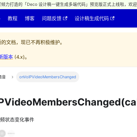
倾力打造的「Deco 设计稿一键生成多端代码」预览版正式上线啦，欢迎
e
教程
博客
问题反馈
设计稿生成代码
的文档，现已不再积极维护。
新版本
(
4.x
)。
语音
onVoIPVideoMembersChanged
IPVideoMembersChanged(cal
频状态变化事件